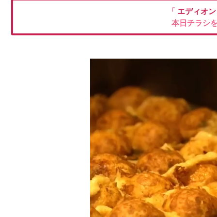
「
エディオ
本日チラシ