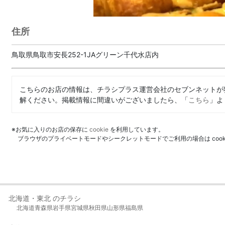
住所
鳥取県鳥取市安長252-1JAグリーン千代水店内
こちらのお店の情報は、チラシプラス運営会社のセブンネットが
解ください。掲載情報に間違いがございましたら、「
こちら
」よ
※お気に入りのお店の保存に
cookie
を利用しています。
ブラウザのプライベートモードやシークレットモードでご利用の場合は coo
北海道・東北 のチラシ
北海道
青森県
岩手県
宮城県
秋田県
山形県
福島県