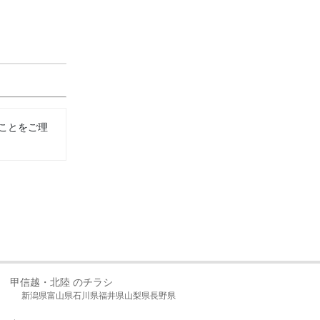
ことをご理
甲信越・北陸 のチラシ
新潟県
富山県
石川県
福井県
山梨県
長野県