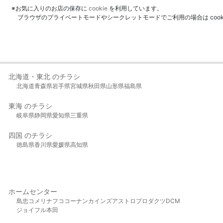
※お気に入りのお店の保存に
cookie
を利用しています。
ブラウザのプライベートモードやシークレットモードでご利用の場合は coo
北海道・東北 のチラシ
北海道
青森県
岩手県
宮城県
秋田県
山形県
福島県
東海 のチラシ
岐阜県
静岡県
愛知県
三重県
四国 のチラシ
徳島県
香川県
愛媛県
高知県
ホームセンター
島忠
コメリ
ナフコ
コーナン
カインズ
アストロプロダクツ
DCM
ジョイフル本田