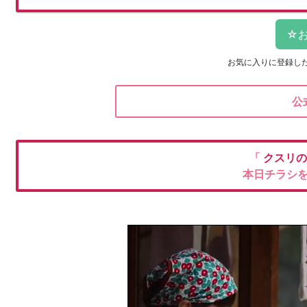
お気に入りに登録し
公
「
クスリ
本日チラシ