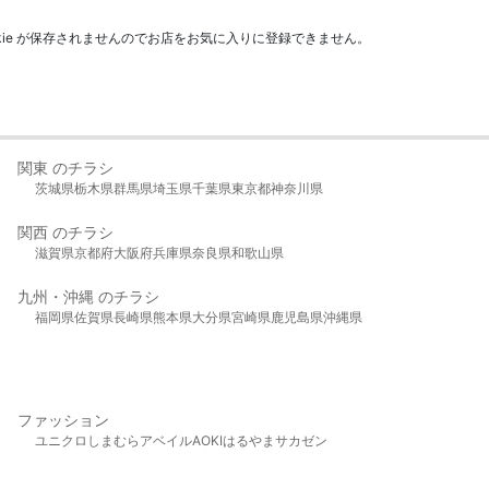
kie が保存されませんのでお店をお気に入りに登録できません。
関東 のチラシ
茨城県
栃木県
群馬県
埼玉県
千葉県
東京都
神奈川県
関西 のチラシ
滋賀県
京都府
大阪府
兵庫県
奈良県
和歌山県
九州・沖縄 のチラシ
福岡県
佐賀県
長崎県
熊本県
大分県
宮崎県
鹿児島県
沖縄県
ファッション
ユニクロ
しまむら
アベイル
AOKI
はるやま
サカゼン