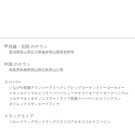
甲信越・北陸 のチラシ
新潟県
富山県
石川県
福井県
山梨県
長野県
中国 のチラシ
鳥取県
島根県
岡山県
広島県
山口県
スーパー
いなげや
西條
アマノパークス
ベイシア
ビッグヨーサン
イトーヨーカドー
イオン
カスミ
マルエツ
スーパーバリュー
ヤオコー
オーケー
ヨークベニマル
ツルヤ
マルト
オギノ
エスマート
ライフ
業務スーパー
いかり
フジグラン
ダイレックス
サンエー
イズミヤ
ドラッグストア
ツルハドラッグ
サンドラッグ
クスリのアオキ
ココカラファイン