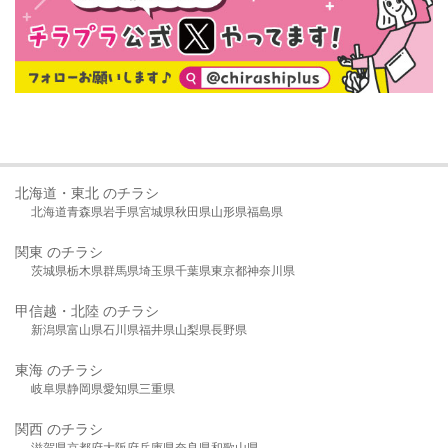
北海道・東北 のチラシ
北海道
青森県
岩手県
宮城県
秋田県
山形県
福島県
関東 のチラシ
茨城県
栃木県
群馬県
埼玉県
千葉県
東京都
神奈川県
甲信越・北陸 のチラシ
新潟県
富山県
石川県
福井県
山梨県
長野県
東海 のチラシ
岐阜県
静岡県
愛知県
三重県
関西 のチラシ
滋賀県
京都府
大阪府
兵庫県
奈良県
和歌山県