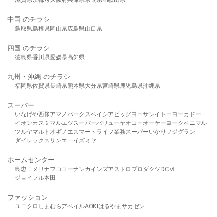
中国 のチラシ
鳥取県
島根県
岡山県
広島県
山口県
四国 のチラシ
徳島県
香川県
愛媛県
高知県
九州・沖縄 のチラシ
福岡県
佐賀県
長崎県
熊本県
大分県
宮崎県
鹿児島県
沖縄県
スーパー
いなげや
西條
アマノパークス
ベイシア
ビッグヨーサン
イトーヨーカドー
イオン
カスミ
マルエツ
スーパーバリュー
ヤオコー
オーケー
ヨークベニマル
ツルヤ
マルト
オギノ
エスマート
ライフ
業務スーパー
いかり
フジグラン
ダイレックス
サンエー
イズミヤ
ホームセンター
島忠
コメリ
ナフコ
コーナン
カインズ
アストロプロダクツ
DCM
ジョイフル本田
ファッション
ユニクロ
しまむら
アベイル
AOKI
はるやま
サカゼン