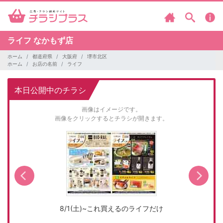
ライフ
なかもず店
ホーム
都道府県
大阪府
堺市北区
ホーム
お店の名前
ライフ
本日公開中のチラシ
画像はイメージです。
画像をクリックするとチラシが開きます。
8/1(土)~これ買えるのライフだけ