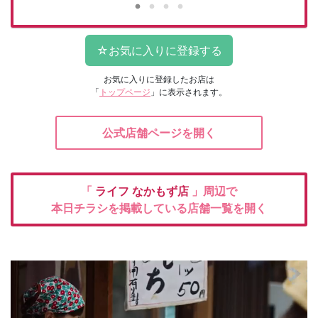
お気に入りに登録したお店は
「
トップページ
」に表示されます。
公式店舗ページを開く
「
ライフ
なかもず店
」周辺で
本日チラシを掲載している店舗一覧を開く