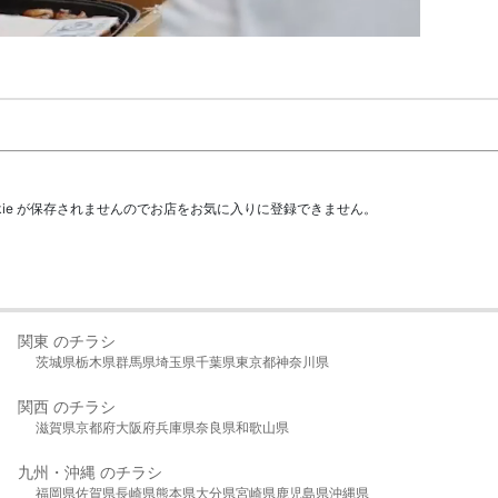
kie が保存されませんのでお店をお気に入りに登録できません。
関東 のチラシ
茨城県
栃木県
群馬県
埼玉県
千葉県
東京都
神奈川県
関西 のチラシ
滋賀県
京都府
大阪府
兵庫県
奈良県
和歌山県
九州・沖縄 のチラシ
福岡県
佐賀県
長崎県
熊本県
大分県
宮崎県
鹿児島県
沖縄県