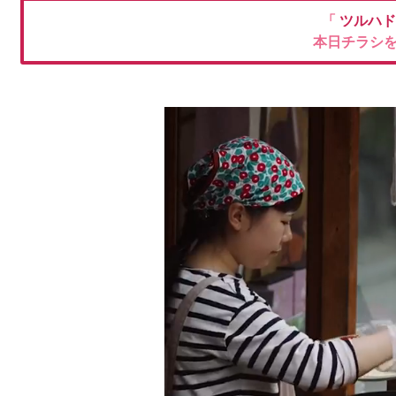
「
ツルハ
本日チラシ