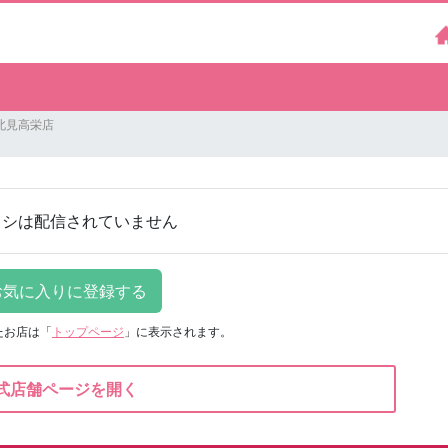
北見高栄店
ラシは配信されていません
たお店は
「
トップページ
」に表示されます。
式店舗ページを開く