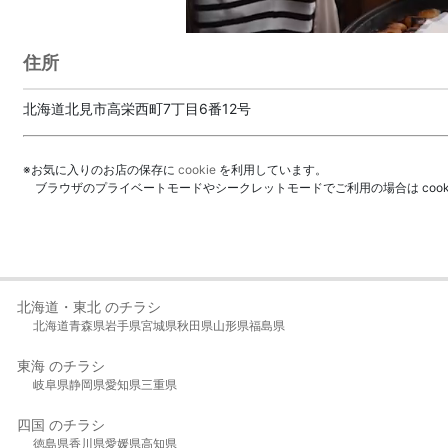
住所
北海道北見市高栄西町7丁目6番12号
※お気に入りのお店の保存に
cookie
を利用しています。
ブラウザのプライベートモードやシークレットモードでご利用の場合は coo
北海道・東北 のチラシ
北海道
青森県
岩手県
宮城県
秋田県
山形県
福島県
東海 のチラシ
岐阜県
静岡県
愛知県
三重県
四国 のチラシ
徳島県
香川県
愛媛県
高知県