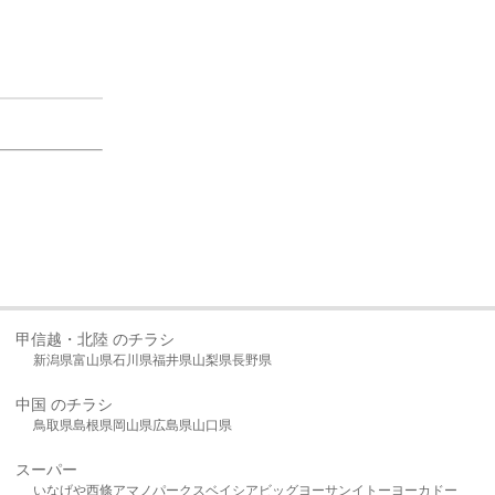
甲信越・北陸 のチラシ
新潟県
富山県
石川県
福井県
山梨県
長野県
中国 のチラシ
鳥取県
島根県
岡山県
広島県
山口県
スーパー
いなげや
西條
アマノパークス
ベイシア
ビッグヨーサン
イトーヨーカドー