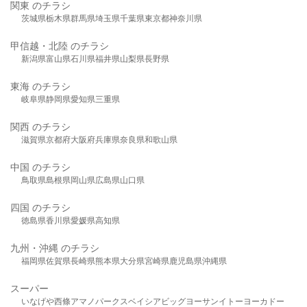
関東 のチラシ
茨城県
栃木県
群馬県
埼玉県
千葉県
東京都
神奈川県
甲信越・北陸 のチラシ
新潟県
富山県
石川県
福井県
山梨県
長野県
東海 のチラシ
岐阜県
静岡県
愛知県
三重県
関西 のチラシ
滋賀県
京都府
大阪府
兵庫県
奈良県
和歌山県
中国 のチラシ
鳥取県
島根県
岡山県
広島県
山口県
四国 のチラシ
徳島県
香川県
愛媛県
高知県
九州・沖縄 のチラシ
福岡県
佐賀県
長崎県
熊本県
大分県
宮崎県
鹿児島県
沖縄県
スーパー
いなげや
西條
アマノパークス
ベイシア
ビッグヨーサン
イトーヨーカドー