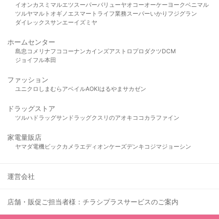
イオン
カスミ
マルエツ
スーパーバリュー
ヤオコー
オーケー
ヨークベニマル
ツルヤ
マルト
オギノ
エスマート
ライフ
業務スーパー
いかり
フジグラン
ダイレックス
サンエー
イズミヤ
ホームセンター
島忠
コメリ
ナフコ
コーナン
カインズ
アストロプロダクツ
DCM
ジョイフル本田
ファッション
ユニクロ
しまむら
アベイル
AOKI
はるやま
サカゼン
ドラッグストア
ツルハドラッグ
サンドラッグ
クスリのアオキ
ココカラファイン
家電量販店
ヤマダ電機
ビックカメラ
エディオン
ケーズデンキ
コジマ
ジョーシン
運営会社
店舗・販促ご担当者様：チラシプラスサービスのご案内