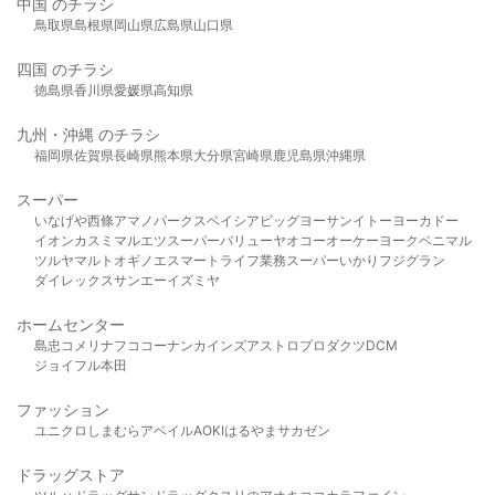
中国 のチラシ
鳥取県
島根県
岡山県
広島県
山口県
四国 のチラシ
徳島県
香川県
愛媛県
高知県
九州・沖縄 のチラシ
福岡県
佐賀県
長崎県
熊本県
大分県
宮崎県
鹿児島県
沖縄県
スーパー
いなげや
西條
アマノパークス
ベイシア
ビッグヨーサン
イトーヨーカドー
イオン
カスミ
マルエツ
スーパーバリュー
ヤオコー
オーケー
ヨークベニマル
ツルヤ
マルト
オギノ
エスマート
ライフ
業務スーパー
いかり
フジグラン
ダイレックス
サンエー
イズミヤ
ホームセンター
島忠
コメリ
ナフコ
コーナン
カインズ
アストロプロダクツ
DCM
ジョイフル本田
ファッション
ユニクロ
しまむら
アベイル
AOKI
はるやま
サカゼン
ドラッグストア