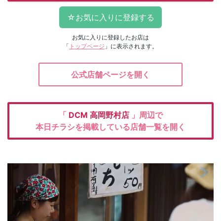
お気に入りに登録したお店は
「
トップページ
」に表示されます。
公式店舗ページを開く
「
DCM
高岡野村店
」周辺で
本日チラシを掲載している店舗一覧を開く