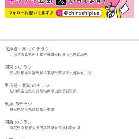
北海道・東北 のチラシ
北海道
青森県
岩手県
宮城県
秋田県
山形県
福島県
関東 のチラシ
茨城県
栃木県
群馬県
埼玉県
千葉県
東京都
神奈川県
甲信越・北陸 のチラシ
新潟県
富山県
石川県
福井県
山梨県
長野県
東海 のチラシ
岐阜県
静岡県
愛知県
三重県
関西 のチラシ
滋賀県
京都府
大阪府
兵庫県
奈良県
和歌山県