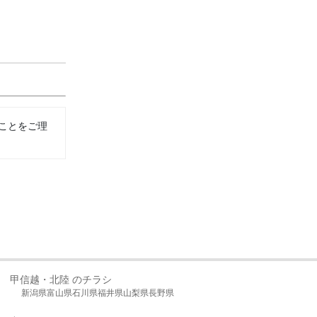
ことをご理
甲信越・北陸 のチラシ
新潟県
富山県
石川県
福井県
山梨県
長野県