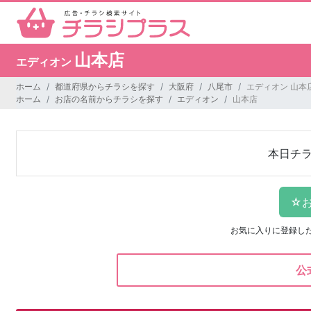
山本店
エディオン
ホーム
都道府県からチラシを探す
大阪府
八尾市
エディオン 山本
ホーム
お店の名前からチラシを探す
エディオン
山本店
本日チ
お気に入りに登録し
公