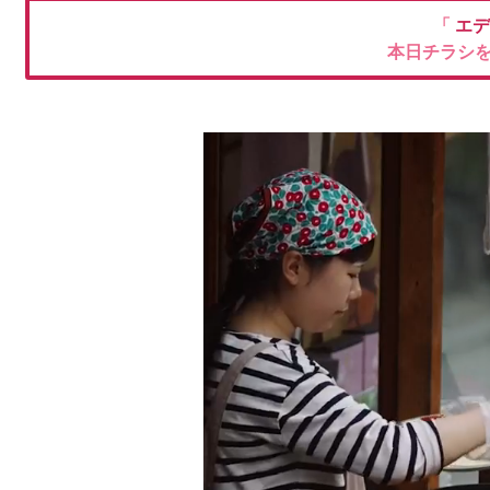
「
エデ
本日チラシ