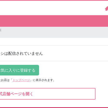
店
ラシは配信されていません
たお店は
「
トップページ
」に表示されます。
式店舗ページを開く