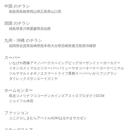
中国 のチラシ
鳥取県
島根県
岡山県
広島県
山口県
四国 のチラシ
徳島県
香川県
愛媛県
高知県
九州・沖縄 のチラシ
福岡県
佐賀県
長崎県
熊本県
大分県
宮崎県
鹿児島県
沖縄県
スーパー
いなげや
西條
アマノパークス
ベイシア
ビッグヨーサン
イトーヨーカドー
イオン
カスミ
マルエツ
スーパーバリュー
ヤオコー
オーケー
ヨークベニマル
ツルヤ
マルト
オギノ
エスマート
ライフ
業務スーパー
いかり
フジグラン
ダイレックス
サンエー
イズミヤ
ホームセンター
島忠
コメリ
ナフコ
コーナン
カインズ
アストロプロダクツ
DCM
ジョイフル本田
ファッション
ユニクロ
しまむら
アベイル
AOKI
はるやま
サカゼン
ドラッグストア