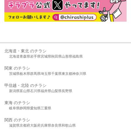
北海道・東北 のチラシ
北海道
青森県
岩手県
宮城県
秋田県
山形県
福島県
関東 のチラシ
茨城県
栃木県
群馬県
埼玉県
千葉県
東京都
神奈川県
甲信越・北陸 のチラシ
新潟県
富山県
石川県
福井県
山梨県
長野県
東海 のチラシ
岐阜県
静岡県
愛知県
三重県
関西 のチラシ
滋賀県
京都府
大阪府
兵庫県
奈良県
和歌山県