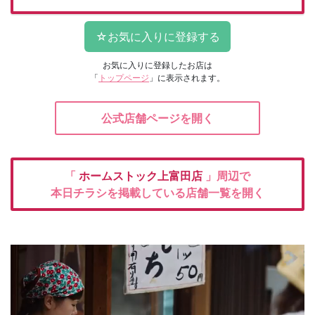
お気に入りに登録したお店は
「
トップページ
」に表示されます。
公式店舗ページを開く
「
ホームストック上富田店
」周辺で
本日チラシを掲載している店舗一覧を開く