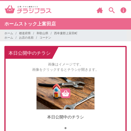
ホームストック上富田店
ホーム
都道府県
和歌山県
西牟婁郡上富田町
ホーム
お店の名前
コーナン
本日公開中のチラシ
画像はイメージです。
画像をクリックするとチラシが開きます。
本日公開中のチラシ