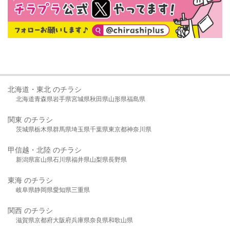
北海道・東北 のチラシ
北海道
青森県
岩手県
宮城県
秋田県
山形県
福島県
関東 のチラシ
茨城県
栃木県
群馬県
埼玉県
千葉県
東京都
神奈川県
甲信越・北陸 のチラシ
新潟県
富山県
石川県
福井県
山梨県
長野県
東海 のチラシ
岐阜県
静岡県
愛知県
三重県
関西 のチラシ
滋賀県
京都府
大阪府
兵庫県
奈良県
和歌山県