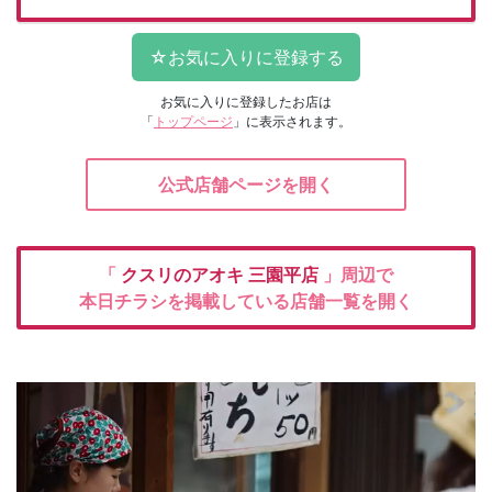
お気に入りに登録したお店は
「
トップページ
」に表示されます。
公式店舗ページを開く
「
クスリのアオキ
三園平店
」周辺で
本日チラシを掲載している店舗一覧を開く