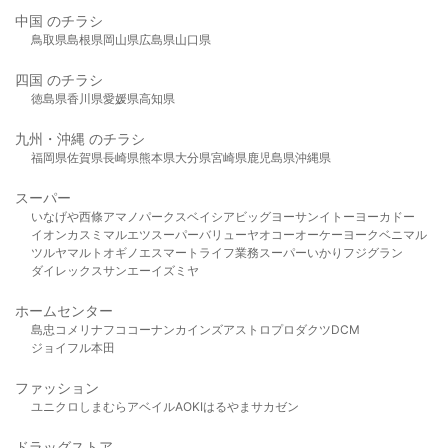
中国 のチラシ
鳥取県
島根県
岡山県
広島県
山口県
四国 のチラシ
徳島県
香川県
愛媛県
高知県
九州・沖縄 のチラシ
福岡県
佐賀県
長崎県
熊本県
大分県
宮崎県
鹿児島県
沖縄県
スーパー
いなげや
西條
アマノパークス
ベイシア
ビッグヨーサン
イトーヨーカドー
イオン
カスミ
マルエツ
スーパーバリュー
ヤオコー
オーケー
ヨークベニマル
ツルヤ
マルト
オギノ
エスマート
ライフ
業務スーパー
いかり
フジグラン
ダイレックス
サンエー
イズミヤ
ホームセンター
島忠
コメリ
ナフコ
コーナン
カインズ
アストロプロダクツ
DCM
ジョイフル本田
ファッション
ユニクロ
しまむら
アベイル
AOKI
はるやま
サカゼン
ドラッグストア