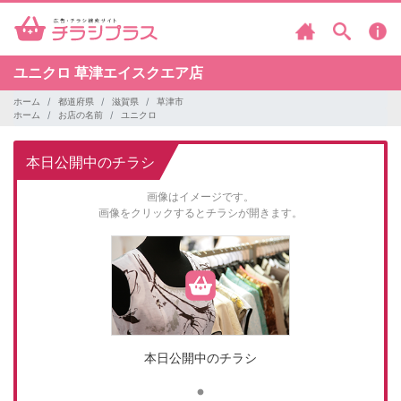
ユニクロ
草津エイスクエア店
ホーム
都道府県
滋賀県
草津市
ホーム
お店の名前
ユニクロ
本日公開中のチラシ
画像はイメージです。
画像をクリックするとチラシが開きます。
本日公開中のチラシ