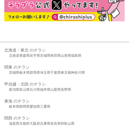
北海道・東北 のチラシ
北海道
青森県
岩手県
宮城県
秋田県
山形県
福島県
関東 のチラシ
茨城県
栃木県
群馬県
埼玉県
千葉県
東京都
神奈川県
甲信越・北陸 のチラシ
新潟県
富山県
石川県
福井県
山梨県
長野県
東海 のチラシ
岐阜県
静岡県
愛知県
三重県
関西 のチラシ
滋賀県
京都府
大阪府
兵庫県
奈良県
和歌山県