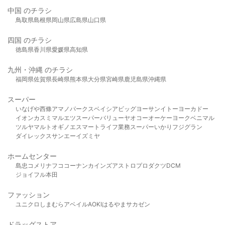
中国 のチラシ
鳥取県
島根県
岡山県
広島県
山口県
四国 のチラシ
徳島県
香川県
愛媛県
高知県
九州・沖縄 のチラシ
福岡県
佐賀県
長崎県
熊本県
大分県
宮崎県
鹿児島県
沖縄県
スーパー
いなげや
西條
アマノパークス
ベイシア
ビッグヨーサン
イトーヨーカドー
イオン
カスミ
マルエツ
スーパーバリュー
ヤオコー
オーケー
ヨークベニマル
ツルヤ
マルト
オギノ
エスマート
ライフ
業務スーパー
いかり
フジグラン
ダイレックス
サンエー
イズミヤ
ホームセンター
島忠
コメリ
ナフコ
コーナン
カインズ
アストロプロダクツ
DCM
ジョイフル本田
ファッション
ユニクロ
しまむら
アベイル
AOKI
はるやま
サカゼン
ドラッグストア