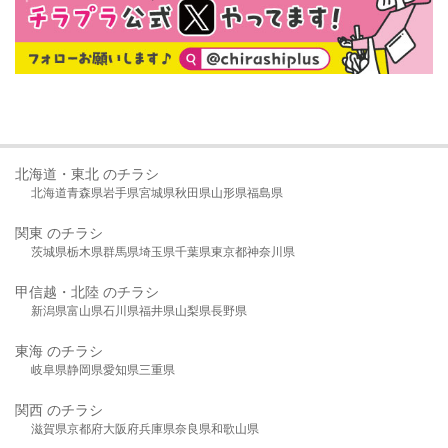
北海道・東北 のチラシ
北海道
青森県
岩手県
宮城県
秋田県
山形県
福島県
関東 のチラシ
茨城県
栃木県
群馬県
埼玉県
千葉県
東京都
神奈川県
甲信越・北陸 のチラシ
新潟県
富山県
石川県
福井県
山梨県
長野県
東海 のチラシ
岐阜県
静岡県
愛知県
三重県
関西 のチラシ
滋賀県
京都府
大阪府
兵庫県
奈良県
和歌山県