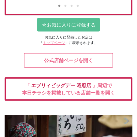
お気に入りに登録したお店は
「
トップページ
」に表示されます。
公式店舗ページを開く
「
エブリィビッグデー
昭府店
」周辺で
本日チラシを掲載している店舗一覧を開く