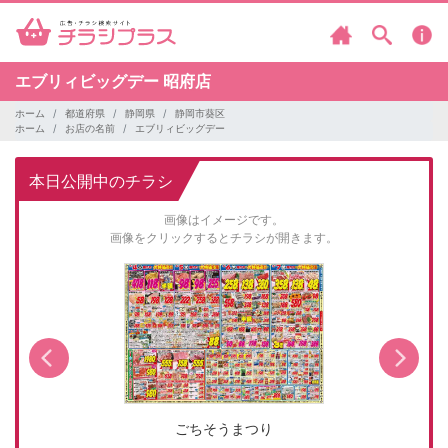
エブリィビッグデー
昭府店
ホーム
都道府県
静岡県
静岡市葵区
ホーム
お店の名前
エブリィビッグデー
本日公開中のチラシ
画像はイメージです。
画像をクリックするとチラシが開きます。
ごちそうまつり