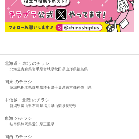
北海道・東北 のチラシ
北海道
青森県
岩手県
宮城県
秋田県
山形県
福島県
関東 のチラシ
茨城県
栃木県
群馬県
埼玉県
千葉県
東京都
神奈川県
甲信越・北陸 のチラシ
新潟県
富山県
石川県
福井県
山梨県
長野県
東海 のチラシ
岐阜県
静岡県
愛知県
三重県
関西 のチラシ