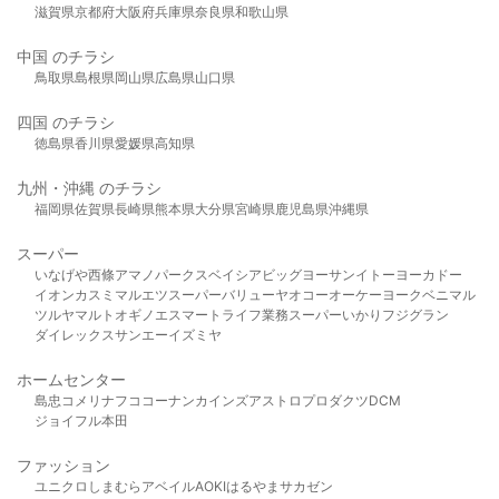
滋賀県
京都府
大阪府
兵庫県
奈良県
和歌山県
中国 のチラシ
鳥取県
島根県
岡山県
広島県
山口県
四国 のチラシ
徳島県
香川県
愛媛県
高知県
九州・沖縄 のチラシ
福岡県
佐賀県
長崎県
熊本県
大分県
宮崎県
鹿児島県
沖縄県
スーパー
いなげや
西條
アマノパークス
ベイシア
ビッグヨーサン
イトーヨーカドー
イオン
カスミ
マルエツ
スーパーバリュー
ヤオコー
オーケー
ヨークベニマル
ツルヤ
マルト
オギノ
エスマート
ライフ
業務スーパー
いかり
フジグラン
ダイレックス
サンエー
イズミヤ
ホームセンター
島忠
コメリ
ナフコ
コーナン
カインズ
アストロプロダクツ
DCM
ジョイフル本田
ファッション
ユニクロ
しまむら
アベイル
AOKI
はるやま
サカゼン