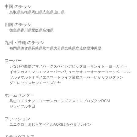
中国 のチラシ
鳥取県
島根県
岡山県
広島県
山口県
四国 のチラシ
徳島県
香川県
愛媛県
高知県
九州・沖縄 のチラシ
福岡県
佐賀県
長崎県
熊本県
大分県
宮崎県
鹿児島県
沖縄県
スーパー
いなげや
西條
アマノパークス
ベイシア
ビッグヨーサン
イトーヨーカドー
イオン
カスミ
マルエツ
スーパーバリュー
ヤオコー
オーケー
ヨークベニマル
ツルヤ
マルト
オギノ
エスマート
ライフ
業務スーパー
いかり
フジグラン
ダイレックス
サンエー
イズミヤ
ホームセンター
島忠
コメリ
ナフコ
コーナン
カインズ
アストロプロダクツ
DCM
ジョイフル本田
ファッション
ユニクロ
しまむら
アベイル
AOKI
はるやま
サカゼン
ドラッグストア