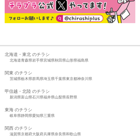
北海道・東北 のチラシ
北海道
青森県
岩手県
宮城県
秋田県
山形県
福島県
関東 のチラシ
茨城県
栃木県
群馬県
埼玉県
千葉県
東京都
神奈川県
甲信越・北陸 のチラシ
新潟県
富山県
石川県
福井県
山梨県
長野県
東海 のチラシ
岐阜県
静岡県
愛知県
三重県
関西 のチラシ
滋賀県
京都府
大阪府
兵庫県
奈良県
和歌山県