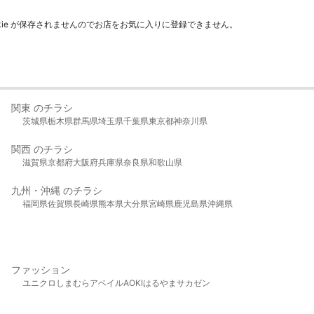
kie が保存されませんのでお店をお気に入りに登録できません。
関東 のチラシ
茨城県
栃木県
群馬県
埼玉県
千葉県
東京都
神奈川県
関西 のチラシ
滋賀県
京都府
大阪府
兵庫県
奈良県
和歌山県
九州・沖縄 のチラシ
福岡県
佐賀県
長崎県
熊本県
大分県
宮崎県
鹿児島県
沖縄県
ファッション
ユニクロ
しまむら
アベイル
AOKI
はるやま
サカゼン