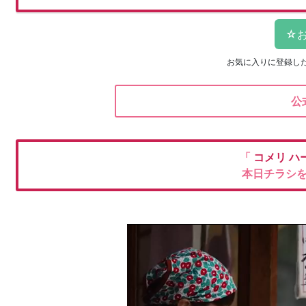
お気に入りに登録し
公
「
コメリ
ハ
本日チラシ