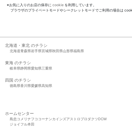
※お気に入りのお店の保存に
cookie
を利用しています。
ブラウザのプライベートモードやシークレットモードでご利用の場合は coo
北海道・東北 のチラシ
北海道
青森県
岩手県
宮城県
秋田県
山形県
福島県
東海 のチラシ
岐阜県
静岡県
愛知県
三重県
四国 のチラシ
徳島県
香川県
愛媛県
高知県
ホームセンター
島忠
コメリ
ナフコ
コーナン
カインズ
アストロプロダクツ
DCM
ジョイフル本田