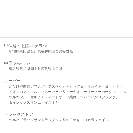
甲信越・北陸 のチラシ
新潟県
富山県
石川県
福井県
山梨県
長野県
中国 のチラシ
鳥取県
島根県
岡山県
広島県
山口県
スーパー
いなげや
西條
アマノパークス
ベイシア
ビッグヨーサン
イトーヨーカドー
イオン
カスミ
マルエツ
スーパーバリュー
ヤオコー
オーケー
ヨークベニマル
ツルヤ
マルト
オギノ
エスマート
ライフ
業務スーパー
いかり
フジグラン
ダイレックス
サンエー
イズミヤ
ドラッグストア
ツルハドラッグ
サンドラッグ
クスリのアオキ
ココカラファイン