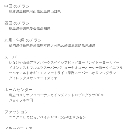
中国 のチラシ
鳥取県
島根県
岡山県
広島県
山口県
四国 のチラシ
徳島県
香川県
愛媛県
高知県
九州・沖縄 のチラシ
福岡県
佐賀県
長崎県
熊本県
大分県
宮崎県
鹿児島県
沖縄県
スーパー
いなげや
西條
アマノパークス
ベイシア
ビッグヨーサン
イトーヨーカドー
イオン
カスミ
マルエツ
スーパーバリュー
ヤオコー
オーケー
ヨークベニマル
ツルヤ
マルト
オギノ
エスマート
ライフ
業務スーパー
いかり
フジグラン
ダイレックス
サンエー
イズミヤ
ホームセンター
島忠
コメリ
ナフコ
コーナン
カインズ
アストロプロダクツ
DCM
ジョイフル本田
ファッション
ユニクロ
しまむら
アベイル
AOKI
はるやま
サカゼン
ドラッグストア