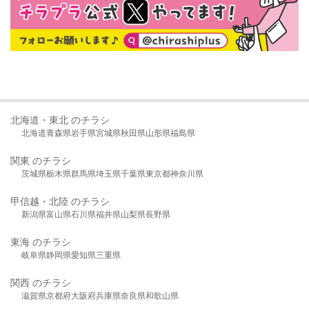
北海道・東北 のチラシ
北海道
青森県
岩手県
宮城県
秋田県
山形県
福島県
関東 のチラシ
茨城県
栃木県
群馬県
埼玉県
千葉県
東京都
神奈川県
甲信越・北陸 のチラシ
新潟県
富山県
石川県
福井県
山梨県
長野県
東海 のチラシ
岐阜県
静岡県
愛知県
三重県
関西 のチラシ
滋賀県
京都府
大阪府
兵庫県
奈良県
和歌山県