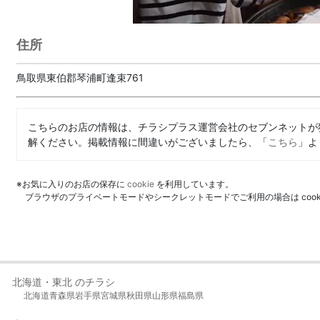
住所
鳥取県東伯郡琴浦町逢束761
こちらのお店の情報は、チラシプラス運営会社のセブンネットが
解ください。掲載情報に間違いがございましたら、「
こちら
」よ
※お気に入りのお店の保存に
cookie
を利用しています。
ブラウザのプライベートモードやシークレットモードでご利用の場合は coo
北海道・東北 のチラシ
北海道
青森県
岩手県
宮城県
秋田県
山形県
福島県