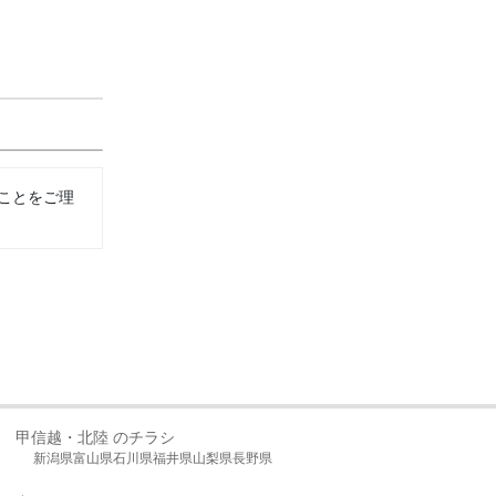
ことをご理
甲信越・北陸 のチラシ
新潟県
富山県
石川県
福井県
山梨県
長野県