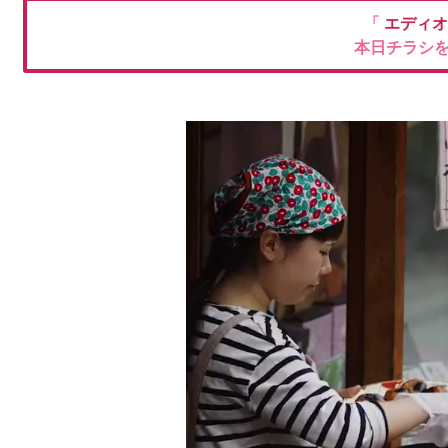
「
エディ
本日チラシ