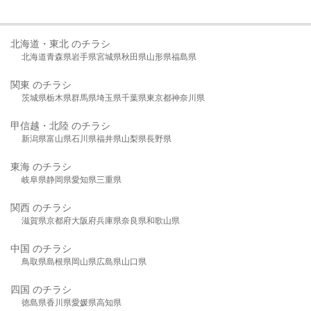
北海道・東北 のチラシ
北海道
青森県
岩手県
宮城県
秋田県
山形県
福島県
関東 のチラシ
茨城県
栃木県
群馬県
埼玉県
千葉県
東京都
神奈川県
甲信越・北陸 のチラシ
新潟県
富山県
石川県
福井県
山梨県
長野県
東海 のチラシ
岐阜県
静岡県
愛知県
三重県
関西 のチラシ
滋賀県
京都府
大阪府
兵庫県
奈良県
和歌山県
中国 のチラシ
鳥取県
島根県
岡山県
広島県
山口県
四国 のチラシ
徳島県
香川県
愛媛県
高知県