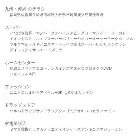
九州・沖縄 のチラシ
福岡県
佐賀県
長崎県
熊本県
大分県
宮崎県
鹿児島県
沖縄県
スーパー
いなげや
西條
アマノパークス
ベイシア
ビッグヨーサン
イトーヨーカドー
イオン
カスミ
マルエツ
スーパーバリュー
ヤオコー
オーケー
ヨークベニマル
ツルヤ
マルト
オギノ
エスマート
ライフ
業務スーパー
いかり
フジグラン
ダイレックス
サンエー
イズミヤ
ホームセンター
島忠
コメリ
ナフコ
コーナン
カインズ
アストロプロダクツ
DCM
ジョイフル本田
ファッション
ユニクロ
しまむら
アベイル
AOKI
はるやま
サカゼン
ドラッグストア
ツルハドラッグ
サンドラッグ
クスリのアオキ
ココカラファイン
家電量販店
ヤマダ電機
ビックカメラ
エディオン
ケーズデンキ
コジマ
ジョーシン