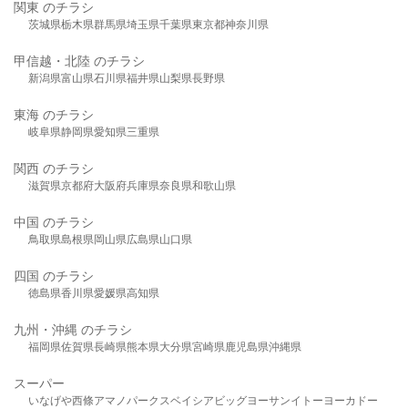
関東 のチラシ
茨城県
栃木県
群馬県
埼玉県
千葉県
東京都
神奈川県
甲信越・北陸 のチラシ
新潟県
富山県
石川県
福井県
山梨県
長野県
東海 のチラシ
岐阜県
静岡県
愛知県
三重県
関西 のチラシ
滋賀県
京都府
大阪府
兵庫県
奈良県
和歌山県
中国 のチラシ
鳥取県
島根県
岡山県
広島県
山口県
四国 のチラシ
徳島県
香川県
愛媛県
高知県
九州・沖縄 のチラシ
福岡県
佐賀県
長崎県
熊本県
大分県
宮崎県
鹿児島県
沖縄県
スーパー
いなげや
西條
アマノパークス
ベイシア
ビッグヨーサン
イトーヨーカドー