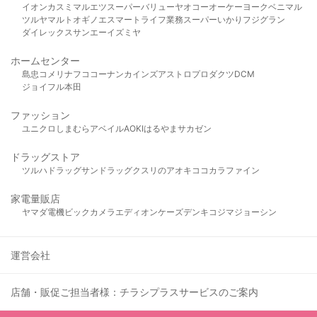
イオン
カスミ
マルエツ
スーパーバリュー
ヤオコー
オーケー
ヨークベニマル
ツルヤ
マルト
オギノ
エスマート
ライフ
業務スーパー
いかり
フジグラン
ダイレックス
サンエー
イズミヤ
ホームセンター
島忠
コメリ
ナフコ
コーナン
カインズ
アストロプロダクツ
DCM
ジョイフル本田
ファッション
ユニクロ
しまむら
アベイル
AOKI
はるやま
サカゼン
ドラッグストア
ツルハドラッグ
サンドラッグ
クスリのアオキ
ココカラファイン
家電量販店
ヤマダ電機
ビックカメラ
エディオン
ケーズデンキ
コジマ
ジョーシン
運営会社
店舗・販促ご担当者様：チラシプラスサービスのご案内