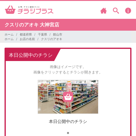
クスリのアオキ
大神宮店
ホーム
都道府県
千葉県
館山市
ホーム
お店の名前
クスリのアオキ
本日公開中のチラシ
画像はイメージです。
画像をクリックするとチラシが開きます。
本日公開中のチラシ