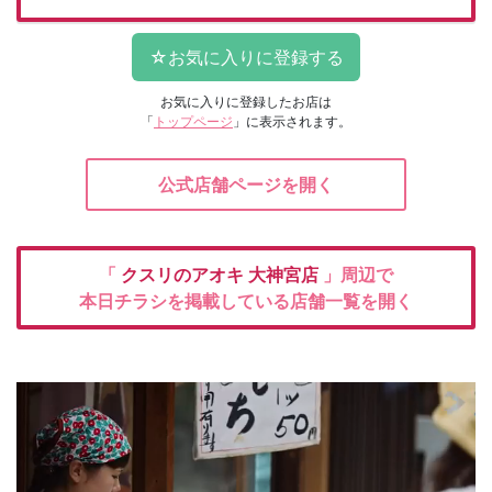
お気に入りに登録したお店は
「
トップページ
」に表示されます。
公式店舗ページを開く
「
クスリのアオキ
大神宮店
」周辺で
本日チラシを掲載している店舗一覧を開く