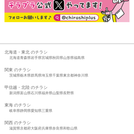
北海道・東北 のチラシ
北海道
青森県
岩手県
宮城県
秋田県
山形県
福島県
関東 のチラシ
茨城県
栃木県
群馬県
埼玉県
千葉県
東京都
神奈川県
甲信越・北陸 のチラシ
新潟県
富山県
石川県
福井県
山梨県
長野県
東海 のチラシ
岐阜県
静岡県
愛知県
三重県
関西 のチラシ
滋賀県
京都府
大阪府
兵庫県
奈良県
和歌山県