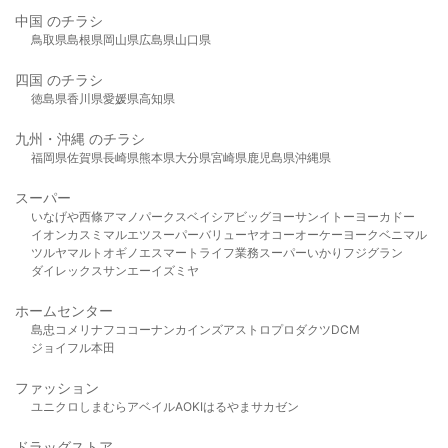
中国 のチラシ
鳥取県
島根県
岡山県
広島県
山口県
四国 のチラシ
徳島県
香川県
愛媛県
高知県
九州・沖縄 のチラシ
福岡県
佐賀県
長崎県
熊本県
大分県
宮崎県
鹿児島県
沖縄県
スーパー
いなげや
西條
アマノパークス
ベイシア
ビッグヨーサン
イトーヨーカドー
イオン
カスミ
マルエツ
スーパーバリュー
ヤオコー
オーケー
ヨークベニマル
ツルヤ
マルト
オギノ
エスマート
ライフ
業務スーパー
いかり
フジグラン
ダイレックス
サンエー
イズミヤ
ホームセンター
島忠
コメリ
ナフコ
コーナン
カインズ
アストロプロダクツ
DCM
ジョイフル本田
ファッション
ユニクロ
しまむら
アベイル
AOKI
はるやま
サカゼン
ドラッグストア