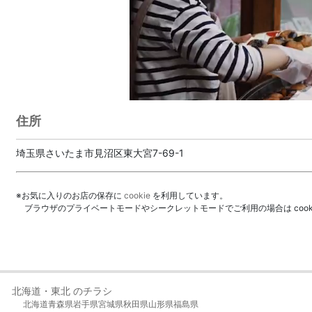
住所
埼玉県さいたま市見沼区東大宮7-69-1
※お気に入りのお店の保存に
cookie
を利用しています。
ブラウザのプライベートモードやシークレットモードでご利用の場合は coo
北海道・東北 のチラシ
北海道
青森県
岩手県
宮城県
秋田県
山形県
福島県