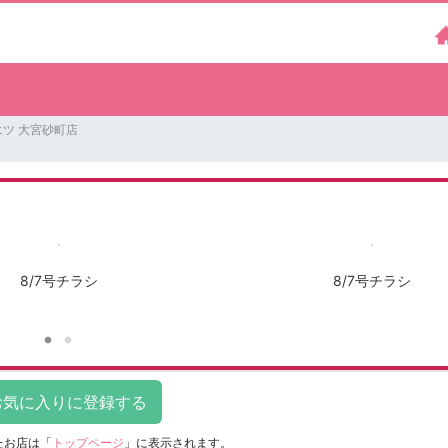
エツ 大宮砂町店
8/7号チラシ
8/7号チラシ
たお店は
「
トップページ
」に表示されます。