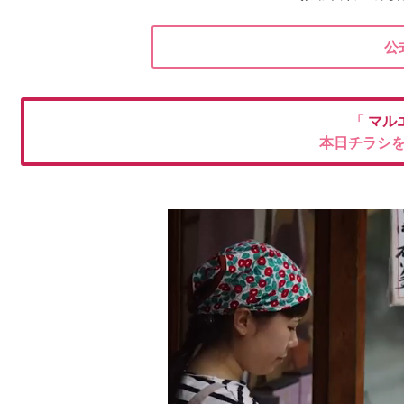
公
「
マル
本日チラシ