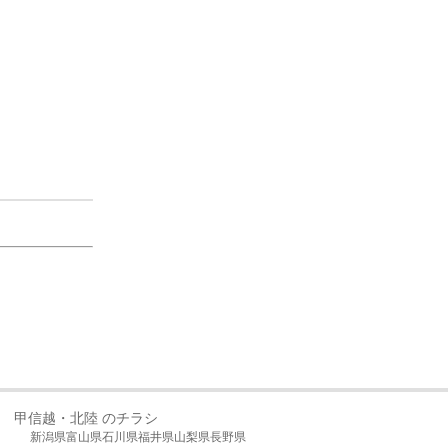
甲信越・北陸 のチラシ
新潟県
富山県
石川県
福井県
山梨県
長野県