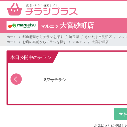
大宮砂町店
マルエツ
ホーム
都道府県からチラシを探す
埼玉県
さいたま市見沼区
マル
ホーム
お店の名前からチラシを探す
マルエツ
大宮砂町店
本日公開中のチラシ
8/7号チラシ
お気に入りに登録し