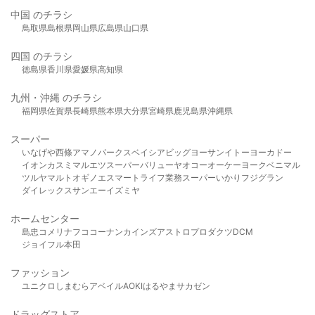
中国 のチラシ
鳥取県
島根県
岡山県
広島県
山口県
四国 のチラシ
徳島県
香川県
愛媛県
高知県
九州・沖縄 のチラシ
福岡県
佐賀県
長崎県
熊本県
大分県
宮崎県
鹿児島県
沖縄県
スーパー
いなげや
西條
アマノパークス
ベイシア
ビッグヨーサン
イトーヨーカドー
イオン
カスミ
マルエツ
スーパーバリュー
ヤオコー
オーケー
ヨークベニマル
ツルヤ
マルト
オギノ
エスマート
ライフ
業務スーパー
いかり
フジグラン
ダイレックス
サンエー
イズミヤ
ホームセンター
島忠
コメリ
ナフコ
コーナン
カインズ
アストロプロダクツ
DCM
ジョイフル本田
ファッション
ユニクロ
しまむら
アベイル
AOKI
はるやま
サカゼン
ドラッグストア