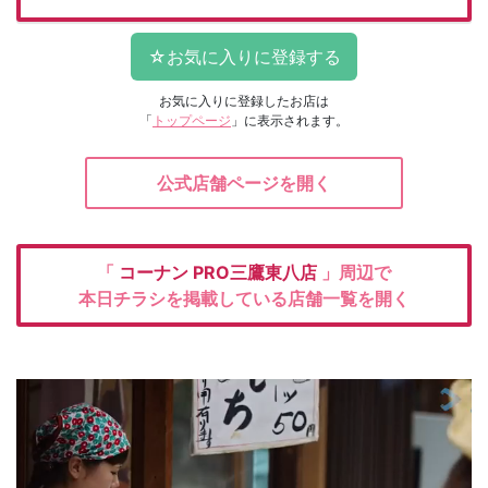
お気に入りに登録したお店は
「
トップページ
」に表示されます。
公式店舗ページを開く
「
コーナン
PRO三鷹東八店
」周辺で
本日チラシを掲載している店舗一覧を開く