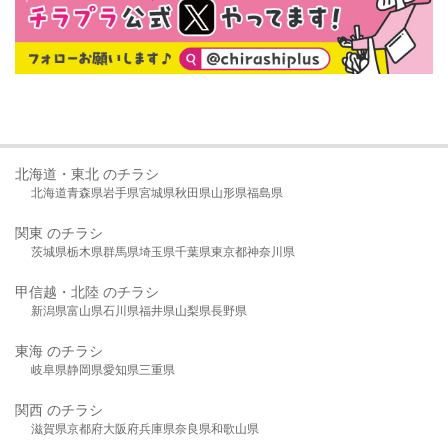
北海道・東北 のチラシ
北海道
青森県
岩手県
宮城県
秋田県
山形県
福島県
関東 のチラシ
茨城県
栃木県
群馬県
埼玉県
千葉県
東京都
神奈川県
甲信越・北陸 のチラシ
新潟県
富山県
石川県
福井県
山梨県
長野県
東海 のチラシ
岐阜県
静岡県
愛知県
三重県
関西 のチラシ
滋賀県
京都府
大阪府
兵庫県
奈良県
和歌山県