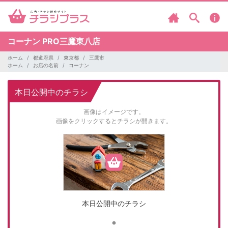
コーナン
PRO三鷹東八店
ホーム
都道府県
東京都
三鷹市
ホーム
お店の名前
コーナン
本日公開中のチラシ
画像はイメージです。
画像をクリックするとチラシが開きます。
本日公開中のチラシ