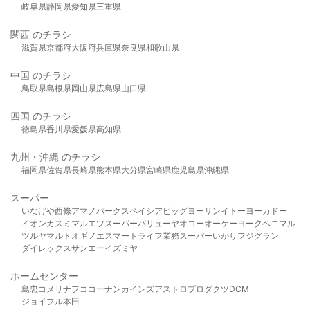
岐阜県
静岡県
愛知県
三重県
関西 のチラシ
滋賀県
京都府
大阪府
兵庫県
奈良県
和歌山県
中国 のチラシ
鳥取県
島根県
岡山県
広島県
山口県
四国 のチラシ
徳島県
香川県
愛媛県
高知県
九州・沖縄 のチラシ
福岡県
佐賀県
長崎県
熊本県
大分県
宮崎県
鹿児島県
沖縄県
スーパー
いなげや
西條
アマノパークス
ベイシア
ビッグヨーサン
イトーヨーカドー
イオン
カスミ
マルエツ
スーパーバリュー
ヤオコー
オーケー
ヨークベニマル
ツルヤ
マルト
オギノ
エスマート
ライフ
業務スーパー
いかり
フジグラン
ダイレックス
サンエー
イズミヤ
ホームセンター
島忠
コメリ
ナフコ
コーナン
カインズ
アストロプロダクツ
DCM
ジョイフル本田