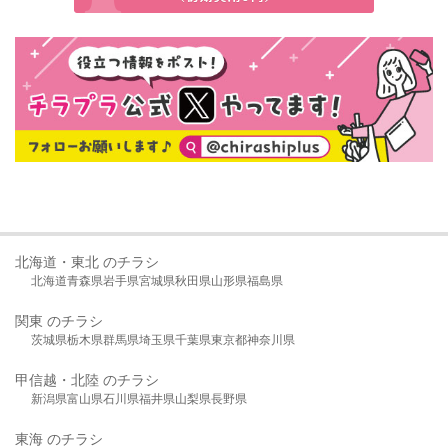
北海道・東北 のチラシ
北海道
青森県
岩手県
宮城県
秋田県
山形県
福島県
関東 のチラシ
茨城県
栃木県
群馬県
埼玉県
千葉県
東京都
神奈川県
甲信越・北陸 のチラシ
新潟県
富山県
石川県
福井県
山梨県
長野県
東海 のチラシ