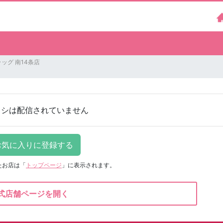
ッグ 南14条店
ラシは配信されていません
たお店は
「
トップページ
」に表示されます。
式店舗ページを開く