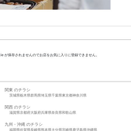
kie が保存されませんのでお店をお気に入りに登録できません。
関東 のチラシ
茨城県
栃木県
群馬県
埼玉県
千葉県
東京都
神奈川県
関西 のチラシ
滋賀県
京都府
大阪府
兵庫県
奈良県
和歌山県
九州・沖縄 のチラシ
福岡県
佐賀県
長崎県
熊本県
大分県
宮崎県
鹿児島県
沖縄県