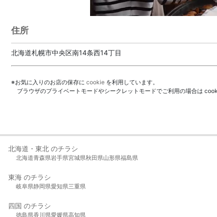
住所
北海道札幌市中央区南14条西14丁目
※お気に入りのお店の保存に
cookie
を利用しています。
ブラウザのプライベートモードやシークレットモードでご利用の場合は coo
北海道・東北 のチラシ
北海道
青森県
岩手県
宮城県
秋田県
山形県
福島県
東海 のチラシ
岐阜県
静岡県
愛知県
三重県
四国 のチラシ
徳島県
香川県
愛媛県
高知県