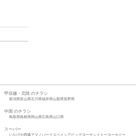
甲信越・北陸 のチラシ
新潟県
富山県
石川県
福井県
山梨県
長野県
中国 のチラシ
鳥取県
島根県
岡山県
広島県
山口県
スーパー
いなげや
西條
アマノパークス
ベイシア
ビッグヨーサン
イトーヨーカドー