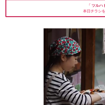
「
ツルハ
本日チラシ