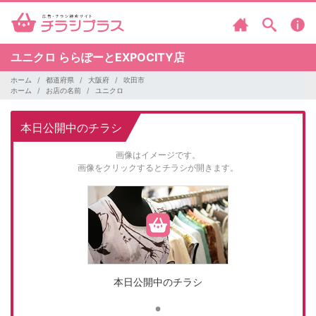
ユニクロ
ららぽーとEXPOCITY店
ホーム
都道府県
大阪府
吹田市
ホーム
お店の名前
ユニクロ
本日公開中のチラシ
画像はイメージです。
画像をクリックするとチラシが開きます。
本日公開中のチラシ