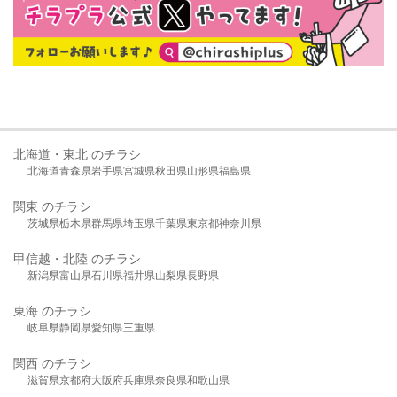
北海道・東北 のチラシ
北海道
青森県
岩手県
宮城県
秋田県
山形県
福島県
関東 のチラシ
茨城県
栃木県
群馬県
埼玉県
千葉県
東京都
神奈川県
甲信越・北陸 のチラシ
新潟県
富山県
石川県
福井県
山梨県
長野県
東海 のチラシ
岐阜県
静岡県
愛知県
三重県
関西 のチラシ
滋賀県
京都府
大阪府
兵庫県
奈良県
和歌山県