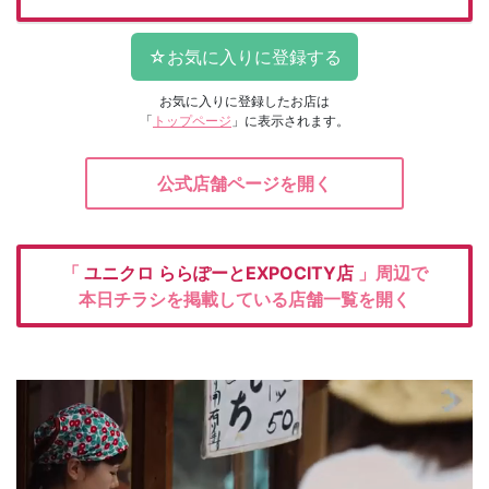
お気に入りに登録したお店は
「
トップページ
」に表示されます。
公式店舗ページを開く
「
ユニクロ
ららぽーとEXPOCITY店
」周辺で
本日チラシを掲載している店舗一覧を開く