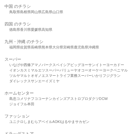
中国 のチラシ
鳥取県
島根県
岡山県
広島県
山口県
四国 のチラシ
徳島県
香川県
愛媛県
高知県
九州・沖縄 のチラシ
福岡県
佐賀県
長崎県
熊本県
大分県
宮崎県
鹿児島県
沖縄県
スーパー
いなげや
西條
アマノパークス
ベイシア
ビッグヨーサン
イトーヨーカドー
イオン
カスミ
マルエツ
スーパーバリュー
ヤオコー
オーケー
ヨークベニマル
ツルヤ
マルト
オギノ
エスマート
ライフ
業務スーパー
いかり
フジグラン
ダイレックス
サンエー
イズミヤ
ホームセンター
島忠
コメリ
ナフコ
コーナン
カインズ
アストロプロダクツ
DCM
ジョイフル本田
ファッション
ユニクロ
しまむら
アベイル
AOKI
はるやま
サカゼン
ドラッグストア