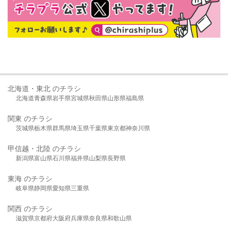
北海道・東北 のチラシ
北海道
青森県
岩手県
宮城県
秋田県
山形県
福島県
関東 のチラシ
茨城県
栃木県
群馬県
埼玉県
千葉県
東京都
神奈川県
甲信越・北陸 のチラシ
新潟県
富山県
石川県
福井県
山梨県
長野県
東海 のチラシ
岐阜県
静岡県
愛知県
三重県
関西 のチラシ
滋賀県
京都府
大阪府
兵庫県
奈良県
和歌山県