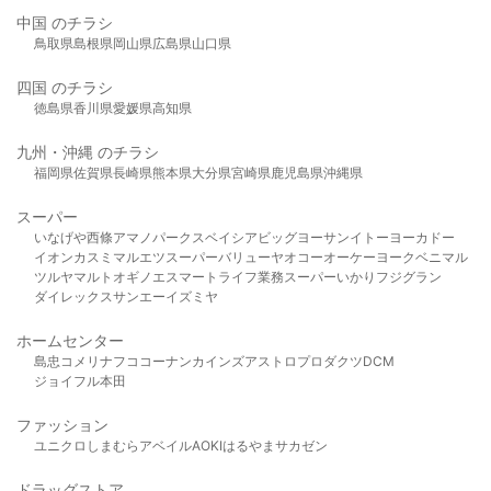
中国 のチラシ
鳥取県
島根県
岡山県
広島県
山口県
四国 のチラシ
徳島県
香川県
愛媛県
高知県
九州・沖縄 のチラシ
福岡県
佐賀県
長崎県
熊本県
大分県
宮崎県
鹿児島県
沖縄県
スーパー
いなげや
西條
アマノパークス
ベイシア
ビッグヨーサン
イトーヨーカドー
イオン
カスミ
マルエツ
スーパーバリュー
ヤオコー
オーケー
ヨークベニマル
ツルヤ
マルト
オギノ
エスマート
ライフ
業務スーパー
いかり
フジグラン
ダイレックス
サンエー
イズミヤ
ホームセンター
島忠
コメリ
ナフコ
コーナン
カインズ
アストロプロダクツ
DCM
ジョイフル本田
ファッション
ユニクロ
しまむら
アベイル
AOKI
はるやま
サカゼン
ドラッグストア