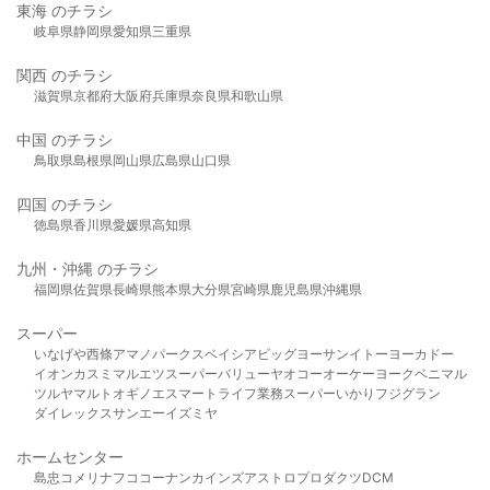
東海 のチラシ
岐阜県
静岡県
愛知県
三重県
関西 のチラシ
滋賀県
京都府
大阪府
兵庫県
奈良県
和歌山県
中国 のチラシ
鳥取県
島根県
岡山県
広島県
山口県
四国 のチラシ
徳島県
香川県
愛媛県
高知県
九州・沖縄 のチラシ
福岡県
佐賀県
長崎県
熊本県
大分県
宮崎県
鹿児島県
沖縄県
スーパー
いなげや
西條
アマノパークス
ベイシア
ビッグヨーサン
イトーヨーカドー
イオン
カスミ
マルエツ
スーパーバリュー
ヤオコー
オーケー
ヨークベニマル
ツルヤ
マルト
オギノ
エスマート
ライフ
業務スーパー
いかり
フジグラン
ダイレックス
サンエー
イズミヤ
ホームセンター
島忠
コメリ
ナフコ
コーナン
カインズ
アストロプロダクツ
DCM