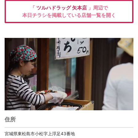
「
ツルハドラッグ
矢本店
」周辺で
本日チラシを掲載している店舗一覧を開く
住所
宮城県東松島市小松字上浮足43番地