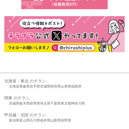
北海道・東北 のチラシ
北海道
青森県
岩手県
宮城県
秋田県
山形県
福島県
関東 のチラシ
茨城県
栃木県
群馬県
埼玉県
千葉県
東京都
神奈川県
甲信越・北陸 のチラシ
新潟県
富山県
石川県
福井県
山梨県
長野県