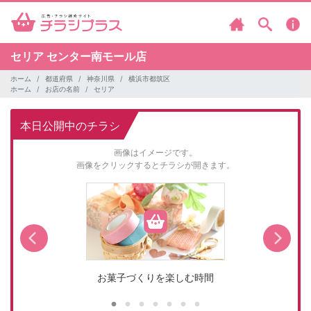
セリア
センター南モール店
ホーム
都道府県
神奈川県
横浜市都筑区
ホーム
お店の名前
セリア
本日公開中のチラシ
画像はイメージです。
画像をクリックするとチラシが開きます。
お菓子づくりを楽しむ時間