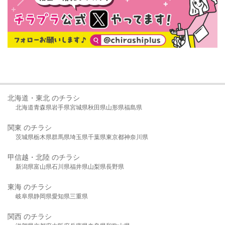
北海道・東北 のチラシ
北海道
青森県
岩手県
宮城県
秋田県
山形県
福島県
関東 のチラシ
茨城県
栃木県
群馬県
埼玉県
千葉県
東京都
神奈川県
甲信越・北陸 のチラシ
新潟県
富山県
石川県
福井県
山梨県
長野県
東海 のチラシ
岐阜県
静岡県
愛知県
三重県
関西 のチラシ