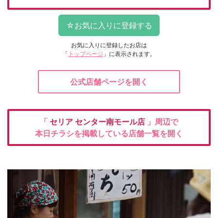
お気に入りに登録したお店は
「
トップページ
」に表示されます。
公式店舗ページを開く
「
セリア
センター南モール店
」周辺で
本日チラシを掲載している店舗一覧を開く