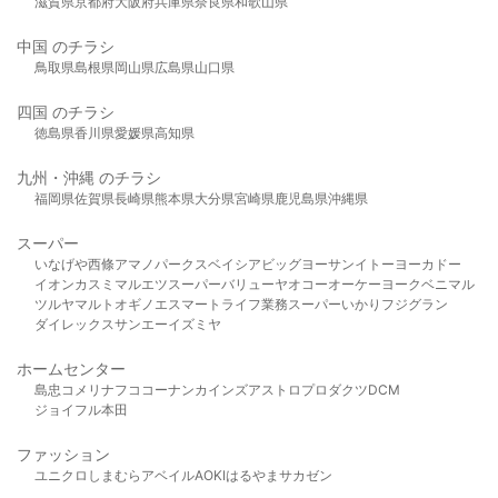
滋賀県
京都府
大阪府
兵庫県
奈良県
和歌山県
中国 のチラシ
鳥取県
島根県
岡山県
広島県
山口県
四国 のチラシ
徳島県
香川県
愛媛県
高知県
九州・沖縄 のチラシ
福岡県
佐賀県
長崎県
熊本県
大分県
宮崎県
鹿児島県
沖縄県
スーパー
いなげや
西條
アマノパークス
ベイシア
ビッグヨーサン
イトーヨーカドー
イオン
カスミ
マルエツ
スーパーバリュー
ヤオコー
オーケー
ヨークベニマル
ツルヤ
マルト
オギノ
エスマート
ライフ
業務スーパー
いかり
フジグラン
ダイレックス
サンエー
イズミヤ
ホームセンター
島忠
コメリ
ナフコ
コーナン
カインズ
アストロプロダクツ
DCM
ジョイフル本田
ファッション
ユニクロ
しまむら
アベイル
AOKI
はるやま
サカゼン