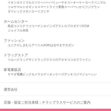
イオン
カスミ
マルエツ
スーパーバリュー
ヤオコー
オーケー
ヨークベニマル
ツルヤ
マルト
オギノ
エスマート
ライフ
業務スーパー
いかり
フジグラン
ダイレックス
サンエー
イズミヤ
ホームセンター
島忠
コメリ
ナフコ
コーナン
カインズ
アストロプロダクツ
DCM
ジョイフル本田
ファッション
ユニクロ
しまむら
アベイル
AOKI
はるやま
サカゼン
ドラッグストア
ツルハドラッグ
サンドラッグ
クスリのアオキ
ココカラファイン
家電量販店
ヤマダ電機
ビックカメラ
エディオン
ケーズデンキ
コジマ
ジョーシン
運営会社
店舗・販促ご担当者様：チラシプラスサービスのご案内