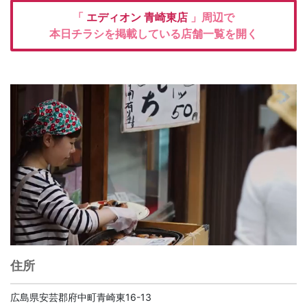
「
エディオン
青崎東店
」周辺で
本日チラシを掲載している店舗一覧を開く
住所
広島県安芸郡府中町青崎東16-13