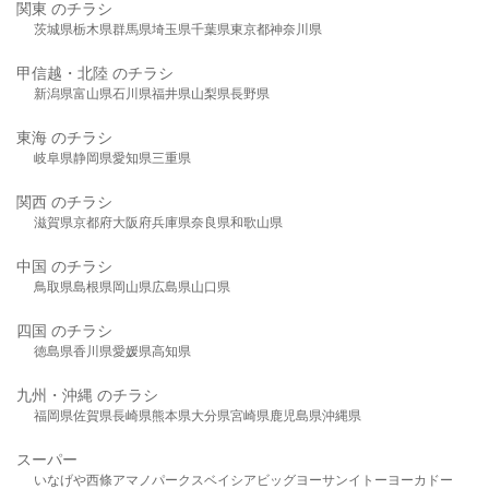
関東 のチラシ
茨城県
栃木県
群馬県
埼玉県
千葉県
東京都
神奈川県
甲信越・北陸 のチラシ
新潟県
富山県
石川県
福井県
山梨県
長野県
東海 のチラシ
岐阜県
静岡県
愛知県
三重県
関西 のチラシ
滋賀県
京都府
大阪府
兵庫県
奈良県
和歌山県
中国 のチラシ
鳥取県
島根県
岡山県
広島県
山口県
四国 のチラシ
徳島県
香川県
愛媛県
高知県
九州・沖縄 のチラシ
福岡県
佐賀県
長崎県
熊本県
大分県
宮崎県
鹿児島県
沖縄県
スーパー
いなげや
西條
アマノパークス
ベイシア
ビッグヨーサン
イトーヨーカドー