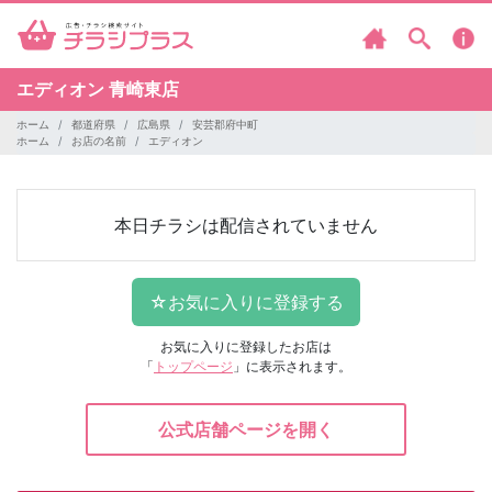
エディオン
青崎東店
ホーム
都道府県
広島県
安芸郡府中町
ホーム
お店の名前
エディオン
本日チラシは配信されていません
お気に入りに登録したお店は
「
トップページ
」に表示されます。
公式店舗ページを開く