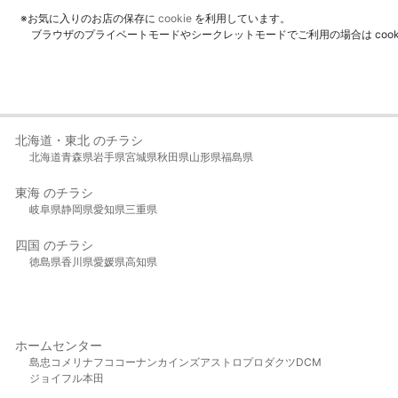
※お気に入りのお店の保存に
cookie
を利用しています。
ブラウザのプライベートモードやシークレットモードでご利用の場合は coo
北海道・東北 のチラシ
北海道
青森県
岩手県
宮城県
秋田県
山形県
福島県
東海 のチラシ
岐阜県
静岡県
愛知県
三重県
四国 のチラシ
徳島県
香川県
愛媛県
高知県
ホームセンター
島忠
コメリ
ナフコ
コーナン
カインズ
アストロプロダクツ
DCM
ジョイフル本田