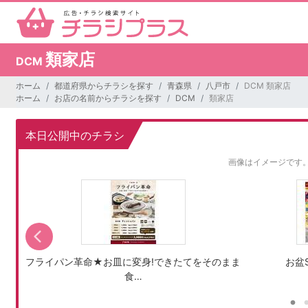
類家店
DCM
ホーム
都道府県からチラシを探す
青森県
八戸市
DCM 類家店
ホーム
お店の名前からチラシを探す
DCM
類家店
本日公開中のチラシ
画像はイメージです
フライパン革命★お皿に変身!できたてをそのまま
お盆S
食…