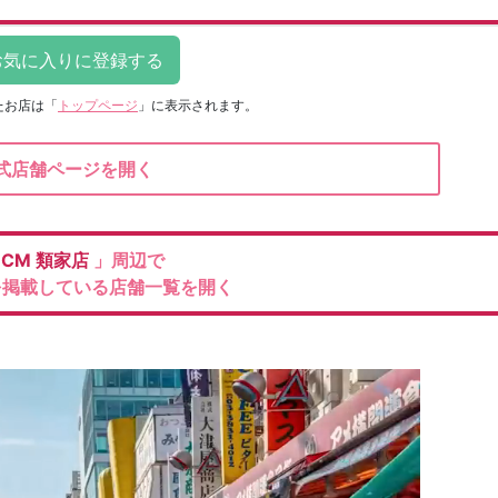
たお店は
「
トップページ
」に表示されます。
式店舗ページを開く
DCM
類家店
」周辺で
を掲載している店舗一覧を開く