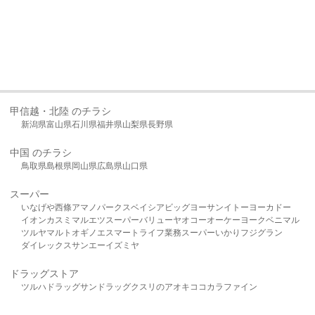
甲信越・北陸 のチラシ
新潟県
富山県
石川県
福井県
山梨県
長野県
中国 のチラシ
鳥取県
島根県
岡山県
広島県
山口県
スーパー
いなげや
西條
アマノパークス
ベイシア
ビッグヨーサン
イトーヨーカドー
イオン
カスミ
マルエツ
スーパーバリュー
ヤオコー
オーケー
ヨークベニマル
ツルヤ
マルト
オギノ
エスマート
ライフ
業務スーパー
いかり
フジグラン
ダイレックス
サンエー
イズミヤ
ドラッグストア
ツルハドラッグ
サンドラッグ
クスリのアオキ
ココカラファイン