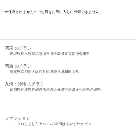
kie が保存されませんのでお店をお気に入りに登録できません。
関東 のチラシ
茨城県
栃木県
群馬県
埼玉県
千葉県
東京都
神奈川県
関西 のチラシ
滋賀県
京都府
大阪府
兵庫県
奈良県
和歌山県
九州・沖縄 のチラシ
福岡県
佐賀県
長崎県
熊本県
大分県
宮崎県
鹿児島県
沖縄県
ファッション
ユニクロ
しまむら
アベイル
AOKI
はるやま
サカゼン