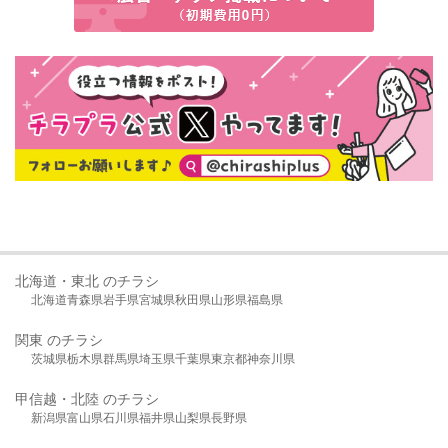
北海道・東北 のチラシ
北海道
青森県
岩手県
宮城県
秋田県
山形県
福島県
関東 のチラシ
茨城県
栃木県
群馬県
埼玉県
千葉県
東京都
神奈川県
甲信越・北陸 のチラシ
新潟県
富山県
石川県
福井県
山梨県
長野県