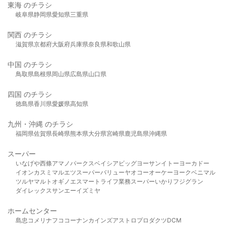
東海 のチラシ
岐阜県
静岡県
愛知県
三重県
関西 のチラシ
滋賀県
京都府
大阪府
兵庫県
奈良県
和歌山県
中国 のチラシ
鳥取県
島根県
岡山県
広島県
山口県
四国 のチラシ
徳島県
香川県
愛媛県
高知県
九州・沖縄 のチラシ
福岡県
佐賀県
長崎県
熊本県
大分県
宮崎県
鹿児島県
沖縄県
スーパー
いなげや
西條
アマノパークス
ベイシア
ビッグヨーサン
イトーヨーカドー
イオン
カスミ
マルエツ
スーパーバリュー
ヤオコー
オーケー
ヨークベニマル
ツルヤ
マルト
オギノ
エスマート
ライフ
業務スーパー
いかり
フジグラン
ダイレックス
サンエー
イズミヤ
ホームセンター
島忠
コメリ
ナフコ
コーナン
カインズ
アストロプロダクツ
DCM