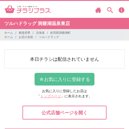
ツルハドラッグ
洞爺湖温泉東店
ホーム
都道府県
北海道
虻田郡洞爺湖町
ホーム
お店の名前
ツルハドラッグ
本日チラシは配信されていません
お気に入りに登録したお店は
「
トップページ
」に表示されます。
公式店舗ページを開く