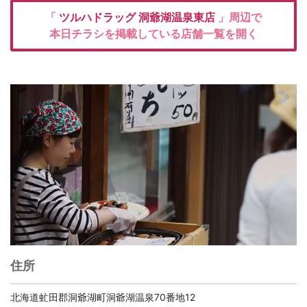
「
ツルハドラッグ
洞爺湖温泉東店
」周辺で
本日チラシを掲載している店舗一覧を開く
住所
北海道虻田郡洞爺湖町洞爺湖温泉70番地12