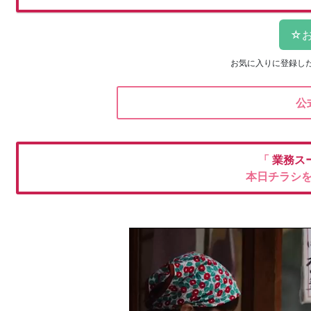
お気に入りに登録し
公
「
業務ス
本日チラシ