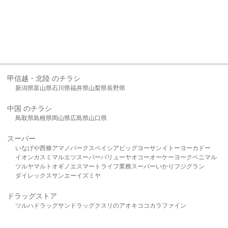
甲信越・北陸 のチラシ
新潟県
富山県
石川県
福井県
山梨県
長野県
中国 のチラシ
鳥取県
島根県
岡山県
広島県
山口県
スーパー
いなげや
西條
アマノパークス
ベイシア
ビッグヨーサン
イトーヨーカドー
イオン
カスミ
マルエツ
スーパーバリュー
ヤオコー
オーケー
ヨークベニマル
ツルヤ
マルト
オギノ
エスマート
ライフ
業務スーパー
いかり
フジグラン
ダイレックス
サンエー
イズミヤ
ドラッグストア
ツルハドラッグ
サンドラッグ
クスリのアオキ
ココカラファイン