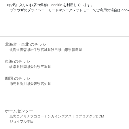
※お気に入りのお店の保存に
cookie
を利用しています。
ブラウザのプライベートモードやシークレットモードでご利用の場合は coo
北海道・東北 のチラシ
北海道
青森県
岩手県
宮城県
秋田県
山形県
福島県
東海 のチラシ
岐阜県
静岡県
愛知県
三重県
四国 のチラシ
徳島県
香川県
愛媛県
高知県
ホームセンター
島忠
コメリ
ナフコ
コーナン
カインズ
アストロプロダクツ
DCM
ジョイフル本田