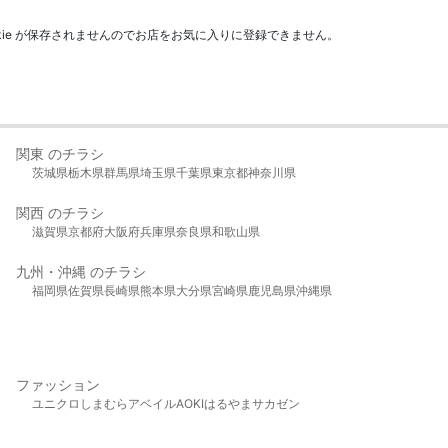
kie が保存されませんのでお店をお気に入りに登録できません。
関東 のチラシ
茨城県
栃木県
群馬県
埼玉県
千葉県
東京都
神奈川県
関西 のチラシ
滋賀県
京都府
大阪府
兵庫県
奈良県
和歌山県
九州・沖縄 のチラシ
福岡県
佐賀県
長崎県
熊本県
大分県
宮崎県
鹿児島県
沖縄県
ファッション
ユニクロ
しまむら
アベイル
AOKI
はるやま
サカゼン