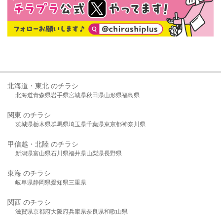
北海道・東北 のチラシ
北海道
青森県
岩手県
宮城県
秋田県
山形県
福島県
関東 のチラシ
茨城県
栃木県
群馬県
埼玉県
千葉県
東京都
神奈川県
甲信越・北陸 のチラシ
新潟県
富山県
石川県
福井県
山梨県
長野県
東海 のチラシ
岐阜県
静岡県
愛知県
三重県
関西 のチラシ
滋賀県
京都府
大阪府
兵庫県
奈良県
和歌山県