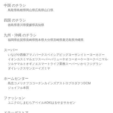
中国 のチラシ
鳥取県
島根県
岡山県
広島県
山口県
四国 のチラシ
徳島県
香川県
愛媛県
高知県
九州・沖縄 のチラシ
福岡県
佐賀県
長崎県
熊本県
大分県
宮崎県
鹿児島県
沖縄県
スーパー
いなげや
西條
アマノパークス
ベイシア
ビッグヨーサン
イトーヨーカドー
イオン
カスミ
マルエツ
スーパーバリュー
ヤオコー
オーケー
ヨークベニマル
ツルヤ
マルト
オギノ
エスマート
ライフ
業務スーパー
いかり
フジグラン
ダイレックス
サンエー
イズミヤ
ホームセンター
島忠
コメリ
ナフコ
コーナン
カインズ
アストロプロダクツ
DCM
ジョイフル本田
ファッション
ユニクロ
しまむら
アベイル
AOKI
はるやま
サカゼン
ドラッグストア