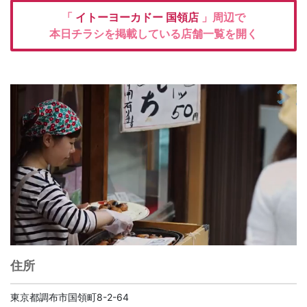
「
イトーヨーカドー
国領店
」周辺で
本日チラシを掲載している店舗一覧を開く
住所
東京都調布市国領町8-2-64