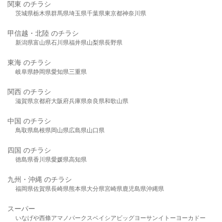
関東 のチラシ
茨城県
栃木県
群馬県
埼玉県
千葉県
東京都
神奈川県
甲信越・北陸 のチラシ
新潟県
富山県
石川県
福井県
山梨県
長野県
東海 のチラシ
岐阜県
静岡県
愛知県
三重県
関西 のチラシ
滋賀県
京都府
大阪府
兵庫県
奈良県
和歌山県
中国 のチラシ
鳥取県
島根県
岡山県
広島県
山口県
四国 のチラシ
徳島県
香川県
愛媛県
高知県
九州・沖縄 のチラシ
福岡県
佐賀県
長崎県
熊本県
大分県
宮崎県
鹿児島県
沖縄県
スーパー
いなげや
西條
アマノパークス
ベイシア
ビッグヨーサン
イトーヨーカドー