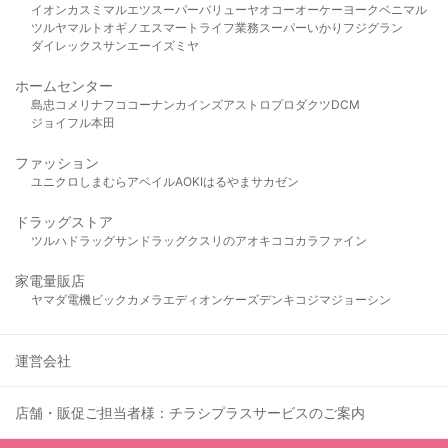
イオン
カスミ
マルエツ
スーパーバリュー
ヤオコー
オーケー
ヨークベニマル
ツルヤ
マルト
オギノ
エスマート
ライフ
業務スーパー
いかり
フジグラン
ダイレックス
サンエー
イズミヤ
ホームセンター
島忠
コメリ
ナフコ
コーナン
カインズ
アストロプロダクツ
DCM
ジョイフル本田
ファッション
ユニクロ
しまむら
アベイル
AOKI
はるやま
サカゼン
ドラッグストア
ツルハドラッグ
サンドラッグ
クスリのアオキ
ココカラファイン
家電量販店
ヤマダ電機
ビックカメラ
エディオン
ケーズデンキ
コジマ
ジョーシン
運営会社
店舗・販促ご担当者様：チラシプラスサービスのご案内