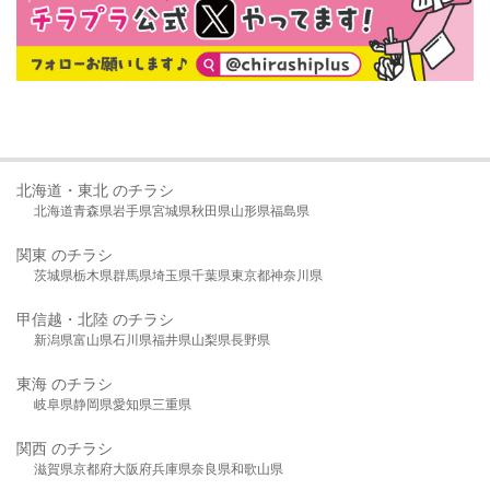
北海道・東北 のチラシ
北海道
青森県
岩手県
宮城県
秋田県
山形県
福島県
関東 のチラシ
茨城県
栃木県
群馬県
埼玉県
千葉県
東京都
神奈川県
甲信越・北陸 のチラシ
新潟県
富山県
石川県
福井県
山梨県
長野県
東海 のチラシ
岐阜県
静岡県
愛知県
三重県
関西 のチラシ
滋賀県
京都府
大阪府
兵庫県
奈良県
和歌山県