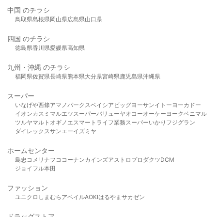
中国 のチラシ
鳥取県
島根県
岡山県
広島県
山口県
四国 のチラシ
徳島県
香川県
愛媛県
高知県
九州・沖縄 のチラシ
福岡県
佐賀県
長崎県
熊本県
大分県
宮崎県
鹿児島県
沖縄県
スーパー
いなげや
西條
アマノパークス
ベイシア
ビッグヨーサン
イトーヨーカドー
イオン
カスミ
マルエツ
スーパーバリュー
ヤオコー
オーケー
ヨークベニマル
ツルヤ
マルト
オギノ
エスマート
ライフ
業務スーパー
いかり
フジグラン
ダイレックス
サンエー
イズミヤ
ホームセンター
島忠
コメリ
ナフコ
コーナン
カインズ
アストロプロダクツ
DCM
ジョイフル本田
ファッション
ユニクロ
しまむら
アベイル
AOKI
はるやま
サカゼン
ドラッグストア