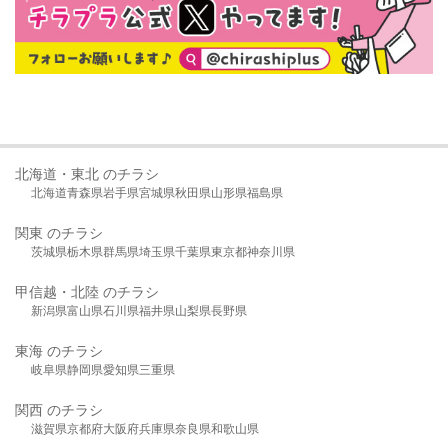
北海道・東北 のチラシ
北海道
青森県
岩手県
宮城県
秋田県
山形県
福島県
関東 のチラシ
茨城県
栃木県
群馬県
埼玉県
千葉県
東京都
神奈川県
甲信越・北陸 のチラシ
新潟県
富山県
石川県
福井県
山梨県
長野県
東海 のチラシ
岐阜県
静岡県
愛知県
三重県
関西 のチラシ
滋賀県
京都府
大阪府
兵庫県
奈良県
和歌山県