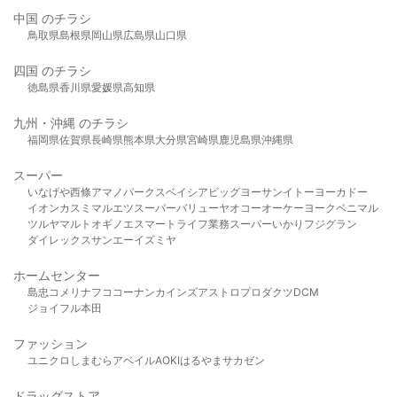
中国 のチラシ
鳥取県
島根県
岡山県
広島県
山口県
四国 のチラシ
徳島県
香川県
愛媛県
高知県
九州・沖縄 のチラシ
福岡県
佐賀県
長崎県
熊本県
大分県
宮崎県
鹿児島県
沖縄県
スーパー
いなげや
西條
アマノパークス
ベイシア
ビッグヨーサン
イトーヨーカドー
イオン
カスミ
マルエツ
スーパーバリュー
ヤオコー
オーケー
ヨークベニマル
ツルヤ
マルト
オギノ
エスマート
ライフ
業務スーパー
いかり
フジグラン
ダイレックス
サンエー
イズミヤ
ホームセンター
島忠
コメリ
ナフコ
コーナン
カインズ
アストロプロダクツ
DCM
ジョイフル本田
ファッション
ユニクロ
しまむら
アベイル
AOKI
はるやま
サカゼン
ドラッグストア