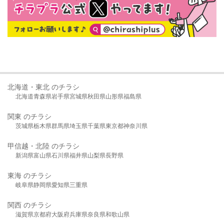
北海道・東北 のチラシ
北海道
青森県
岩手県
宮城県
秋田県
山形県
福島県
関東 のチラシ
茨城県
栃木県
群馬県
埼玉県
千葉県
東京都
神奈川県
甲信越・北陸 のチラシ
新潟県
富山県
石川県
福井県
山梨県
長野県
東海 のチラシ
岐阜県
静岡県
愛知県
三重県
関西 のチラシ
滋賀県
京都府
大阪府
兵庫県
奈良県
和歌山県