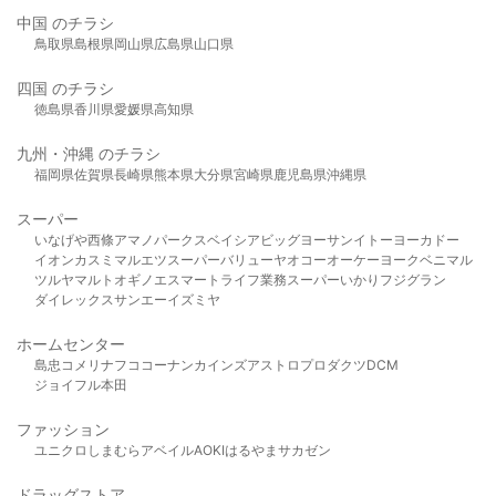
中国 のチラシ
鳥取県
島根県
岡山県
広島県
山口県
四国 のチラシ
徳島県
香川県
愛媛県
高知県
九州・沖縄 のチラシ
福岡県
佐賀県
長崎県
熊本県
大分県
宮崎県
鹿児島県
沖縄県
スーパー
いなげや
西條
アマノパークス
ベイシア
ビッグヨーサン
イトーヨーカドー
イオン
カスミ
マルエツ
スーパーバリュー
ヤオコー
オーケー
ヨークベニマル
ツルヤ
マルト
オギノ
エスマート
ライフ
業務スーパー
いかり
フジグラン
ダイレックス
サンエー
イズミヤ
ホームセンター
島忠
コメリ
ナフコ
コーナン
カインズ
アストロプロダクツ
DCM
ジョイフル本田
ファッション
ユニクロ
しまむら
アベイル
AOKI
はるやま
サカゼン
ドラッグストア