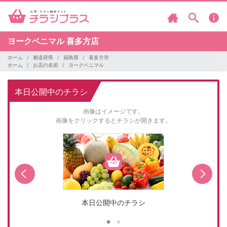
ヨークベニマル
喜多方店
ホーム
都道府県
福島県
喜多方市
ホーム
お店の名前
ヨークベニマル
本日公開中のチラシ
画像はイメージです。
画像をクリックするとチラシが開きます。
本日公開中のチラシ