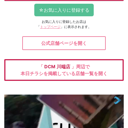
お気に入りに登録したお店は
「
トップページ
」に表示されます。
公式店舗ページを開く
「
DCM
川端店
」周辺で
本日チラシを掲載している店舗一覧を開く