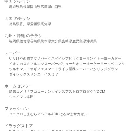
中国 のチラシ
鳥取県
島根県
岡山県
広島県
山口県
四国 のチラシ
徳島県
香川県
愛媛県
高知県
九州・沖縄 のチラシ
福岡県
佐賀県
長崎県
熊本県
大分県
宮崎県
鹿児島県
沖縄県
スーパー
いなげや
西條
アマノパークス
ベイシア
ビッグヨーサン
イトーヨーカドー
イオン
カスミ
マルエツ
スーパーバリュー
ヤオコー
オーケー
ヨークベニマル
ツルヤ
マルト
オギノ
エスマート
ライフ
業務スーパー
いかり
フジグラン
ダイレックス
サンエー
イズミヤ
ホームセンター
島忠
コメリ
ナフコ
コーナン
カインズ
アストロプロダクツ
DCM
ジョイフル本田
ファッション
ユニクロ
しまむら
アベイル
AOKI
はるやま
サカゼン
ドラッグストア