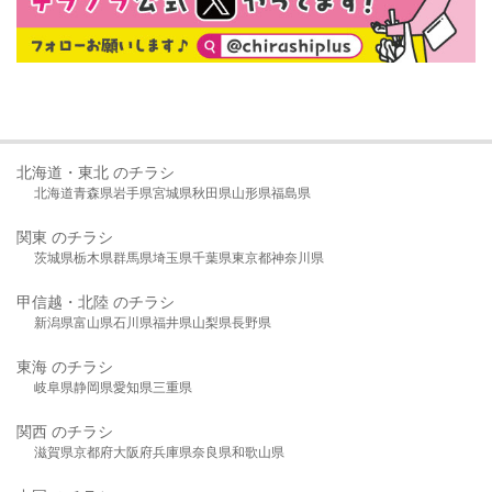
北海道・東北 のチラシ
北海道
青森県
岩手県
宮城県
秋田県
山形県
福島県
関東 のチラシ
茨城県
栃木県
群馬県
埼玉県
千葉県
東京都
神奈川県
甲信越・北陸 のチラシ
新潟県
富山県
石川県
福井県
山梨県
長野県
東海 のチラシ
岐阜県
静岡県
愛知県
三重県
関西 のチラシ
滋賀県
京都府
大阪府
兵庫県
奈良県
和歌山県