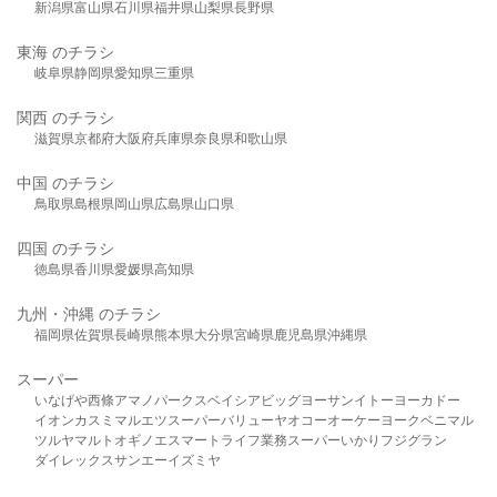
新潟県
富山県
石川県
福井県
山梨県
長野県
東海 のチラシ
岐阜県
静岡県
愛知県
三重県
関西 のチラシ
滋賀県
京都府
大阪府
兵庫県
奈良県
和歌山県
中国 のチラシ
鳥取県
島根県
岡山県
広島県
山口県
四国 のチラシ
徳島県
香川県
愛媛県
高知県
九州・沖縄 のチラシ
福岡県
佐賀県
長崎県
熊本県
大分県
宮崎県
鹿児島県
沖縄県
スーパー
いなげや
西條
アマノパークス
ベイシア
ビッグヨーサン
イトーヨーカドー
イオン
カスミ
マルエツ
スーパーバリュー
ヤオコー
オーケー
ヨークベニマル
ツルヤ
マルト
オギノ
エスマート
ライフ
業務スーパー
いかり
フジグラン
ダイレックス
サンエー
イズミヤ