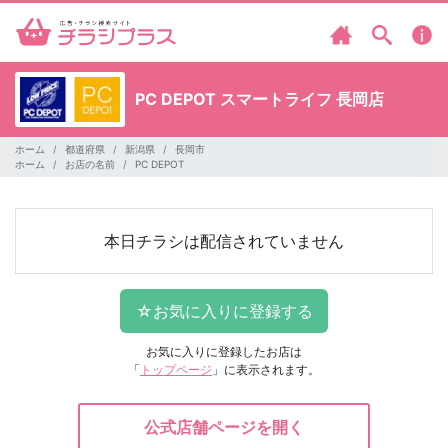
PC DEPOT
スマートライフ 長岡店
ホーム
都道府県
新潟県
長岡市
ホーム
お店の名前
PC DEPOT
本日チラシは配信されていません
お気に入りに登録したお店は
「
トップページ
」に表示されます。
公式店舗ページを開く