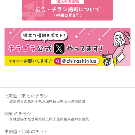
北海道・東北 のチラシ
北海道
青森県
岩手県
宮城県
秋田県
山形県
福島県
関東 のチラシ
茨城県
栃木県
群馬県
埼玉県
千葉県
東京都
神奈川県
甲信越・北陸 のチラシ