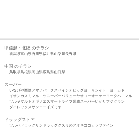
甲信越・北陸 のチラシ
新潟県
富山県
石川県
福井県
山梨県
長野県
中国 のチラシ
鳥取県
島根県
岡山県
広島県
山口県
スーパー
いなげや
西條
アマノパークス
ベイシア
ビッグヨーサン
イトーヨーカドー
イオン
カスミ
マルエツ
スーパーバリュー
ヤオコー
オーケー
ヨークベニマル
ツルヤ
マルト
オギノ
エスマート
ライフ
業務スーパー
いかり
フジグラン
ダイレックス
サンエー
イズミヤ
ドラッグストア
ツルハドラッグ
サンドラッグ
クスリのアオキ
ココカラファイン