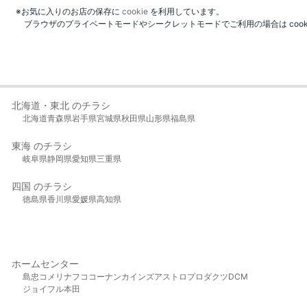
※お気に入りのお店の保存に
cookie
を利用しています。
ブラウザのプライベートモードやシークレットモードでご利用の場合は coo
北海道・東北 のチラシ
北海道
青森県
岩手県
宮城県
秋田県
山形県
福島県
東海 のチラシ
岐阜県
静岡県
愛知県
三重県
四国 のチラシ
徳島県
香川県
愛媛県
高知県
ホームセンター
島忠
コメリ
ナフコ
コーナン
カインズ
アストロプロダクツ
DCM
ジョイフル本田