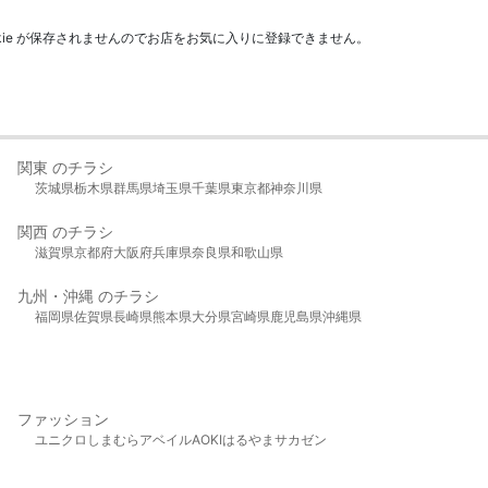
kie が保存されませんのでお店をお気に入りに登録できません。
関東 のチラシ
茨城県
栃木県
群馬県
埼玉県
千葉県
東京都
神奈川県
関西 のチラシ
滋賀県
京都府
大阪府
兵庫県
奈良県
和歌山県
九州・沖縄 のチラシ
福岡県
佐賀県
長崎県
熊本県
大分県
宮崎県
鹿児島県
沖縄県
ファッション
ユニクロ
しまむら
アベイル
AOKI
はるやま
サカゼン