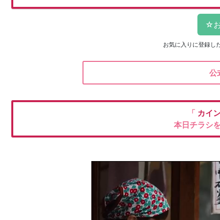
お気に入りに登録し
公
「
カイ
本日チラシ