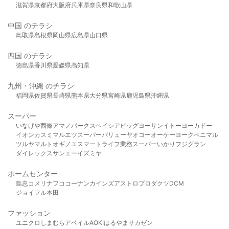
滋賀県
京都府
大阪府
兵庫県
奈良県
和歌山県
中国 のチラシ
鳥取県
島根県
岡山県
広島県
山口県
四国 のチラシ
徳島県
香川県
愛媛県
高知県
九州・沖縄 のチラシ
福岡県
佐賀県
長崎県
熊本県
大分県
宮崎県
鹿児島県
沖縄県
スーパー
いなげや
西條
アマノパークス
ベイシア
ビッグヨーサン
イトーヨーカドー
イオン
カスミ
マルエツ
スーパーバリュー
ヤオコー
オーケー
ヨークベニマル
ツルヤ
マルト
オギノ
エスマート
ライフ
業務スーパー
いかり
フジグラン
ダイレックス
サンエー
イズミヤ
ホームセンター
島忠
コメリ
ナフコ
コーナン
カインズ
アストロプロダクツ
DCM
ジョイフル本田
ファッション
ユニクロ
しまむら
アベイル
AOKI
はるやま
サカゼン