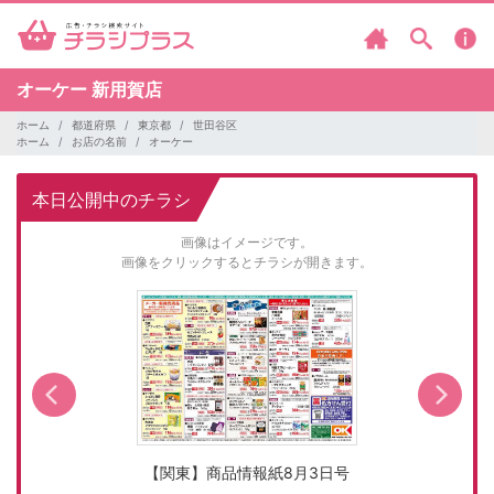
オーケー
新用賀店
ホーム
都道府県
東京都
世田谷区
ホーム
お店の名前
オーケー
本日公開中のチラシ
画像はイメージです。
画像をクリックするとチラシが開きます。
【関東】商品情報紙8月3日号