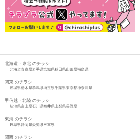
北海道・東北 のチラシ
北海道
青森県
岩手県
宮城県
秋田県
山形県
福島県
関東 のチラシ
茨城県
栃木県
群馬県
埼玉県
千葉県
東京都
神奈川県
甲信越・北陸 のチラシ
新潟県
富山県
石川県
福井県
山梨県
長野県
東海 のチラシ
岐阜県
静岡県
愛知県
三重県
関西 のチラシ