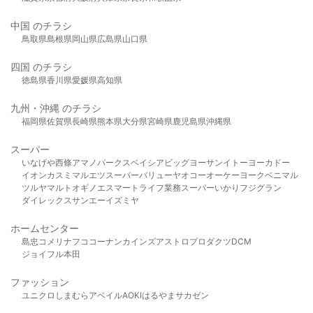
中国 のチラシ
鳥取県
島根県
岡山県
広島県
山口県
四国 のチラシ
徳島県
香川県
愛媛県
高知県
九州・沖縄 のチラシ
福岡県
佐賀県
長崎県
熊本県
大分県
宮崎県
鹿児島県
沖縄県
スーパー
いなげや
西條
アマノパークス
ベイシア
ビッグヨーサン
イトーヨーカドー
イオン
カスミ
マルエツ
スーパーバリュー
ヤオコー
オーケー
ヨークベニマル
ツルヤ
マルト
オギノ
エスマート
ライフ
業務スーパー
いかり
フジグラン
ダイレックス
サンエー
イズミヤ
ホームセンター
島忠
コメリ
ナフコ
コーナン
カインズ
アストロプロダクツ
DCM
ジョイフル本田
ファッション
ユニクロ
しまむら
アベイル
AOKI
はるやま
サカゼン