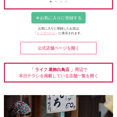
お気に入りに登録したお店は
「
トップページ
」に表示されます。
公式店舗ページを開く
「
ライフ
葛飾白鳥店
」周辺で
本日チラシを掲載している店舗一覧を開く