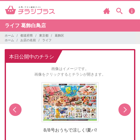
ライフ
葛飾白鳥店
ホーム
都道府県
東京都
葛飾区
ホーム
お店の名前
ライフ
本日公開中のチラシ
画像はイメージです。
画像をクリックするとチラシが開きます。
8/8号おうちで涼しく!夏パ!