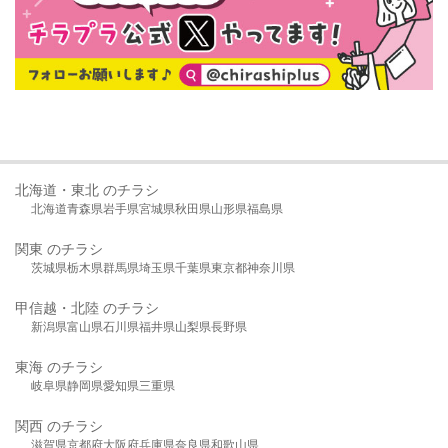
北海道・東北 のチラシ
北海道
青森県
岩手県
宮城県
秋田県
山形県
福島県
関東 のチラシ
茨城県
栃木県
群馬県
埼玉県
千葉県
東京都
神奈川県
甲信越・北陸 のチラシ
新潟県
富山県
石川県
福井県
山梨県
長野県
東海 のチラシ
岐阜県
静岡県
愛知県
三重県
関西 のチラシ
滋賀県
京都府
大阪府
兵庫県
奈良県
和歌山県