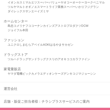
イオン
カスミ
マルエツ
スーパーバリュー
ヤオコー
オーケー
ヨークベニマル
ツルヤ
マルト
オギノ
エスマート
ライフ
業務スーパー
いかり
フジグラン
ダイレックス
サンエー
イズミヤ
ホームセンター
島忠
コメリ
ナフコ
コーナン
カインズ
アストロプロダクツ
DCM
ジョイフル本田
ファッション
ユニクロ
しまむら
アベイル
AOKI
はるやま
サカゼン
ドラッグストア
ツルハドラッグ
サンドラッグ
クスリのアオキ
ココカラファイン
家電量販店
ヤマダ電機
ビックカメラ
エディオン
ケーズデンキ
コジマ
ジョーシン
運営会社
店舗・販促ご担当者様：チラシプラスサービスのご案内