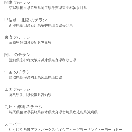
関東 のチラシ
茨城県
栃木県
群馬県
埼玉県
千葉県
東京都
神奈川県
甲信越・北陸 のチラシ
新潟県
富山県
石川県
福井県
山梨県
長野県
東海 のチラシ
岐阜県
静岡県
愛知県
三重県
関西 のチラシ
滋賀県
京都府
大阪府
兵庫県
奈良県
和歌山県
中国 のチラシ
鳥取県
島根県
岡山県
広島県
山口県
四国 のチラシ
徳島県
香川県
愛媛県
高知県
九州・沖縄 のチラシ
福岡県
佐賀県
長崎県
熊本県
大分県
宮崎県
鹿児島県
沖縄県
スーパー
いなげや
西條
アマノパークス
ベイシア
ビッグヨーサン
イトーヨーカドー