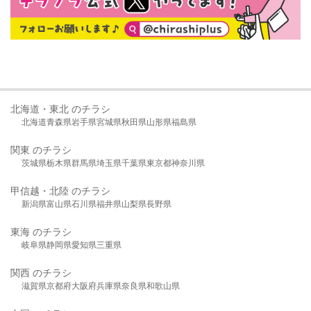
北海道・東北 のチラシ
北海道
青森県
岩手県
宮城県
秋田県
山形県
福島県
関東 のチラシ
茨城県
栃木県
群馬県
埼玉県
千葉県
東京都
神奈川県
甲信越・北陸 のチラシ
新潟県
富山県
石川県
福井県
山梨県
長野県
東海 のチラシ
岐阜県
静岡県
愛知県
三重県
関西 のチラシ
滋賀県
京都府
大阪府
兵庫県
奈良県
和歌山県