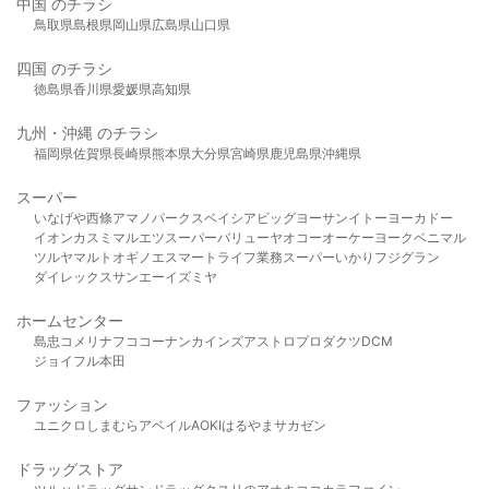
中国 のチラシ
鳥取県
島根県
岡山県
広島県
山口県
四国 のチラシ
徳島県
香川県
愛媛県
高知県
九州・沖縄 のチラシ
福岡県
佐賀県
長崎県
熊本県
大分県
宮崎県
鹿児島県
沖縄県
スーパー
いなげや
西條
アマノパークス
ベイシア
ビッグヨーサン
イトーヨーカドー
イオン
カスミ
マルエツ
スーパーバリュー
ヤオコー
オーケー
ヨークベニマル
ツルヤ
マルト
オギノ
エスマート
ライフ
業務スーパー
いかり
フジグラン
ダイレックス
サンエー
イズミヤ
ホームセンター
島忠
コメリ
ナフコ
コーナン
カインズ
アストロプロダクツ
DCM
ジョイフル本田
ファッション
ユニクロ
しまむら
アベイル
AOKI
はるやま
サカゼン
ドラッグストア