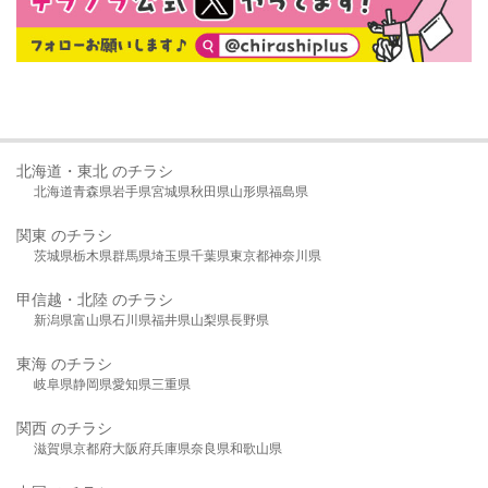
北海道・東北 のチラシ
北海道
青森県
岩手県
宮城県
秋田県
山形県
福島県
関東 のチラシ
茨城県
栃木県
群馬県
埼玉県
千葉県
東京都
神奈川県
甲信越・北陸 のチラシ
新潟県
富山県
石川県
福井県
山梨県
長野県
東海 のチラシ
岐阜県
静岡県
愛知県
三重県
関西 のチラシ
滋賀県
京都府
大阪府
兵庫県
奈良県
和歌山県