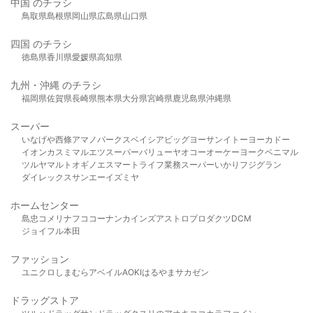
中国 のチラシ
鳥取県
島根県
岡山県
広島県
山口県
四国 のチラシ
徳島県
香川県
愛媛県
高知県
九州・沖縄 のチラシ
福岡県
佐賀県
長崎県
熊本県
大分県
宮崎県
鹿児島県
沖縄県
スーパー
いなげや
西條
アマノパークス
ベイシア
ビッグヨーサン
イトーヨーカドー
イオン
カスミ
マルエツ
スーパーバリュー
ヤオコー
オーケー
ヨークベニマル
ツルヤ
マルト
オギノ
エスマート
ライフ
業務スーパー
いかり
フジグラン
ダイレックス
サンエー
イズミヤ
ホームセンター
島忠
コメリ
ナフコ
コーナン
カインズ
アストロプロダクツ
DCM
ジョイフル本田
ファッション
ユニクロ
しまむら
アベイル
AOKI
はるやま
サカゼン
ドラッグストア