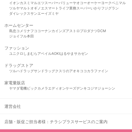
イオン
カスミ
マルエツ
スーパーバリュー
ヤオコー
オーケー
ヨークベニマル
ツルヤ
マルト
オギノ
エスマート
ライフ
業務スーパー
いかり
フジグラン
ダイレックス
サンエー
イズミヤ
ホームセンター
島忠
コメリ
ナフコ
コーナン
カインズ
アストロプロダクツ
DCM
ジョイフル本田
ファッション
ユニクロ
しまむら
アベイル
AOKI
はるやま
サカゼン
ドラッグストア
ツルハドラッグ
サンドラッグ
クスリのアオキ
ココカラファイン
家電量販店
ヤマダ電機
ビックカメラ
エディオン
ケーズデンキ
コジマ
ジョーシン
運営会社
店舗・販促ご担当者様：チラシプラスサービスのご案内