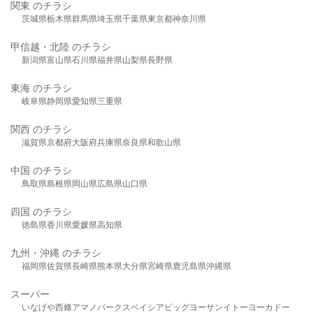
関東 のチラシ
茨城県
栃木県
群馬県
埼玉県
千葉県
東京都
神奈川県
甲信越・北陸 のチラシ
新潟県
富山県
石川県
福井県
山梨県
長野県
東海 のチラシ
岐阜県
静岡県
愛知県
三重県
関西 のチラシ
滋賀県
京都府
大阪府
兵庫県
奈良県
和歌山県
中国 のチラシ
鳥取県
島根県
岡山県
広島県
山口県
四国 のチラシ
徳島県
香川県
愛媛県
高知県
九州・沖縄 のチラシ
福岡県
佐賀県
長崎県
熊本県
大分県
宮崎県
鹿児島県
沖縄県
スーパー
いなげや
西條
アマノパークス
ベイシア
ビッグヨーサン
イトーヨーカドー