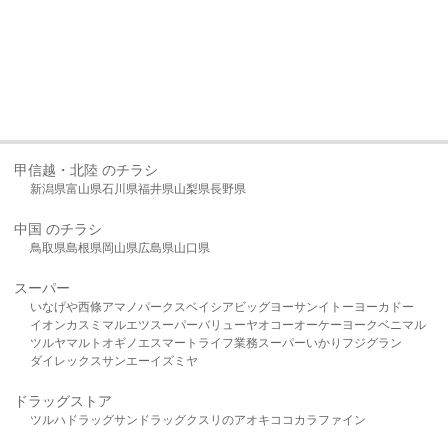
甲信越・北陸 のチラシ
新潟県
富山県
石川県
福井県
山梨県
長野県
中国 のチラシ
鳥取県
島根県
岡山県
広島県
山口県
スーパー
いなげや
西條
アマノパークス
ベイシア
ビッグヨーサン
イトーヨーカドー
イオン
カスミ
マルエツ
スーパーバリュー
ヤオコー
オーケー
ヨークベニマル
ツルヤ
マルト
オギノ
エスマート
ライフ
業務スーパー
いかり
フジグラン
ダイレックス
サンエー
イズミヤ
ドラッグストア
ツルハドラッグ
サンドラッグ
クスリのアオキ
ココカラファイン