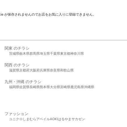
kie が保存されませんのでお店をお気に入りに登録できません。
関東 のチラシ
茨城県
栃木県
群馬県
埼玉県
千葉県
東京都
神奈川県
関西 のチラシ
滋賀県
京都府
大阪府
兵庫県
奈良県
和歌山県
九州・沖縄 のチラシ
福岡県
佐賀県
長崎県
熊本県
大分県
宮崎県
鹿児島県
沖縄県
ファッション
ユニクロ
しまむら
アベイル
AOKI
はるやま
サカゼン