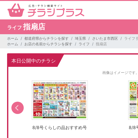
指扇店
ライフ
ホーム
都道府県からチラシを探す
埼玉県
さいたま市西区
ライフ 
ホーム
お店の名前からチラシを探す
ライフ
指扇店
本日公開中のチラシ
画像はイメージです
8/8号くらしの品おすすめ号
8/