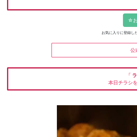
お気に入りに登録し
公
「
ラ
本日チラシ