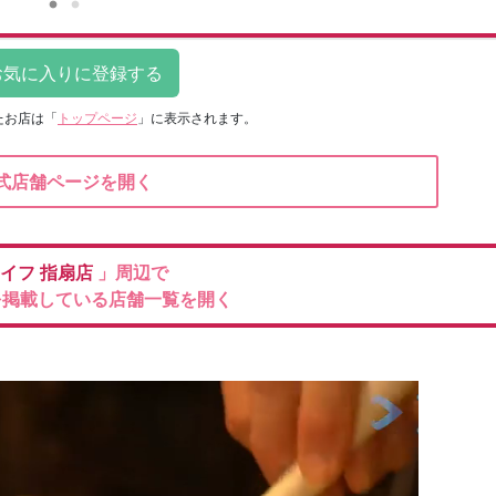
たお店は
「
トップページ
」に表示されます。
式店舗ページを開く
イフ
指扇店
」周辺で
を掲載している店舗一覧を開く