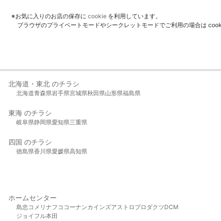
※お気に入りのお店の保存に
cookie
を利用しています。
ブラウザのプライベートモードやシークレットモードでご利用の場合は coo
北海道・東北 のチラシ
北海道
青森県
岩手県
宮城県
秋田県
山形県
福島県
東海 のチラシ
岐阜県
静岡県
愛知県
三重県
四国 のチラシ
徳島県
香川県
愛媛県
高知県
ホームセンター
島忠
コメリ
ナフコ
コーナン
カインズ
アストロプロダクツ
DCM
ジョイフル本田