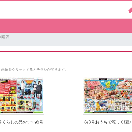
指扇店
。
画像をクリックするとチラシが開きます。
8号くらしの品おすすめ号
8/8号おうちで涼しく!夏パ