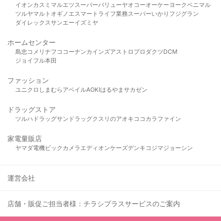
イオン
カスミ
マルエツ
スーパーバリュー
ヤオコー
オーケー
ヨークベニマル
ツルヤ
マルト
オギノ
エスマート
ライフ
業務スーパー
いかり
フジグラン
ダイレックス
サンエー
イズミヤ
ホームセンター
島忠
コメリ
ナフコ
コーナン
カインズ
アストロプロダクツ
DCM
ジョイフル本田
ファッション
ユニクロ
しまむら
アベイル
AOKI
はるやま
サカゼン
ドラッグストア
ツルハドラッグ
サンドラッグ
クスリのアオキ
ココカラファイン
家電量販店
ヤマダ電機
ビックカメラ
エディオン
ケーズデンキ
コジマ
ジョーシン
運営会社
店舗・販促ご担当者様：チラシプラスサービスのご案内