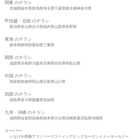
関東 のチラシ
茨城県
栃木県
群馬県
埼玉県
千葉県
東京都
神奈川県
甲信越・北陸 のチラシ
新潟県
富山県
石川県
福井県
山梨県
長野県
東海 のチラシ
岐阜県
静岡県
愛知県
三重県
関西 のチラシ
滋賀県
京都府
大阪府
兵庫県
奈良県
和歌山県
中国 のチラシ
鳥取県
島根県
岡山県
広島県
山口県
四国 のチラシ
徳島県
香川県
愛媛県
高知県
九州・沖縄 のチラシ
福岡県
佐賀県
長崎県
熊本県
大分県
宮崎県
鹿児島県
沖縄県
スーパー
いなげや
西條
アマノパークス
ベイシア
ビッグヨーサン
イトーヨーカドー