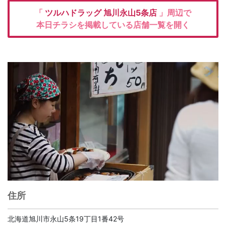
「
ツルハドラッグ
旭川永山5条店
」周辺で
本日チラシを掲載している店舗一覧を開く
住所
北海道旭川市永山5条19丁目1番42号