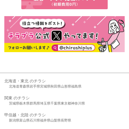
北海道・東北 のチラシ
北海道
青森県
岩手県
宮城県
秋田県
山形県
福島県
関東 のチラシ
茨城県
栃木県
群馬県
埼玉県
千葉県
東京都
神奈川県
甲信越・北陸 のチラシ
新潟県
富山県
石川県
福井県
山梨県
長野県