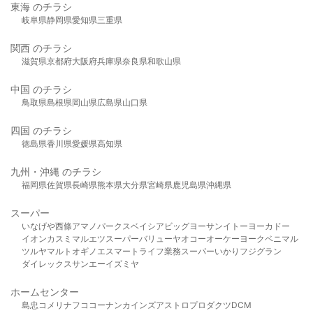
東海 のチラシ
岐阜県
静岡県
愛知県
三重県
関西 のチラシ
滋賀県
京都府
大阪府
兵庫県
奈良県
和歌山県
中国 のチラシ
鳥取県
島根県
岡山県
広島県
山口県
四国 のチラシ
徳島県
香川県
愛媛県
高知県
九州・沖縄 のチラシ
福岡県
佐賀県
長崎県
熊本県
大分県
宮崎県
鹿児島県
沖縄県
スーパー
いなげや
西條
アマノパークス
ベイシア
ビッグヨーサン
イトーヨーカドー
イオン
カスミ
マルエツ
スーパーバリュー
ヤオコー
オーケー
ヨークベニマル
ツルヤ
マルト
オギノ
エスマート
ライフ
業務スーパー
いかり
フジグラン
ダイレックス
サンエー
イズミヤ
ホームセンター
島忠
コメリ
ナフコ
コーナン
カインズ
アストロプロダクツ
DCM