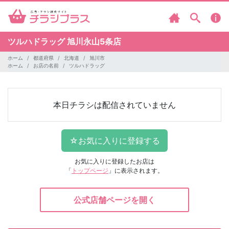
ツルハドラッグ
旭川永山5条店
ホーム
都道府県
北海道
旭川市
ホーム
お店の名前
ツルハドラッグ
本日チラシは配信されていません
お気に入りに登録したお店は
「
トップページ
」に表示されます。
公式店舗ページを開く