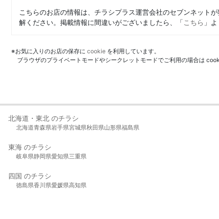
こちらのお店の情報は、チラシプラス運営会社のセブンネットが
解ください。掲載情報に間違いがございましたら、「
こちら
」よ
※お気に入りのお店の保存に
cookie
を利用しています。
ブラウザのプライベートモードやシークレットモードでご利用の場合は coo
北海道・東北 のチラシ
北海道
青森県
岩手県
宮城県
秋田県
山形県
福島県
東海 のチラシ
岐阜県
静岡県
愛知県
三重県
四国 のチラシ
徳島県
香川県
愛媛県
高知県