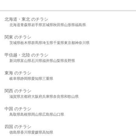
北海道・東北 のチラシ
北海道
青森県
岩手県
宮城県
秋田県
山形県
福島県
関東 のチラシ
茨城県
栃木県
群馬県
埼玉県
千葉県
東京都
神奈川県
甲信越・北陸 のチラシ
新潟県
富山県
石川県
福井県
山梨県
長野県
東海 のチラシ
岐阜県
静岡県
愛知県
三重県
関西 のチラシ
滋賀県
京都府
大阪府
兵庫県
奈良県
和歌山県
中国 のチラシ
鳥取県
島根県
岡山県
広島県
山口県
四国 のチラシ
徳島県
香川県
愛媛県
高知県