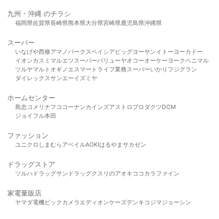
九州・沖縄 のチラシ
福岡県
佐賀県
長崎県
熊本県
大分県
宮崎県
鹿児島県
沖縄県
スーパー
いなげや
西條
アマノパークス
ベイシア
ビッグヨーサン
イトーヨーカドー
イオン
カスミ
マルエツ
スーパーバリュー
ヤオコー
オーケー
ヨークベニマル
ツルヤ
マルト
オギノ
エスマート
ライフ
業務スーパー
いかり
フジグラン
ダイレックス
サンエー
イズミヤ
ホームセンター
島忠
コメリ
ナフコ
コーナン
カインズ
アストロプロダクツ
DCM
ジョイフル本田
ファッション
ユニクロ
しまむら
アベイル
AOKI
はるやま
サカゼン
ドラッグストア
ツルハドラッグ
サンドラッグ
クスリのアオキ
ココカラファイン
家電量販店
ヤマダ電機
ビックカメラ
エディオン
ケーズデンキ
コジマ
ジョーシン